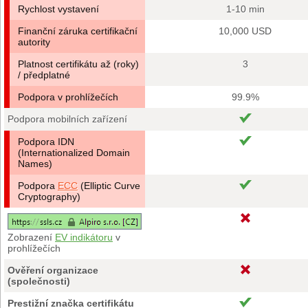
Rychlost vystavení
1-10 min
Finanční záruka certifikační
10,000 USD
autority
Platnost certifikátu až (roky)
3
/ předplatné
Podpora v prohlížečích
99.9%
Podpora mobilních zařízení
Podpora IDN
(Internationalized Domain
Names)
Podpora
ECC
(Elliptic Curve
Cryptography)
Zobrazení
EV indikátoru
v
prohlížečích
Ověření organizace
(společnosti)
Prestižní značka certifikátu