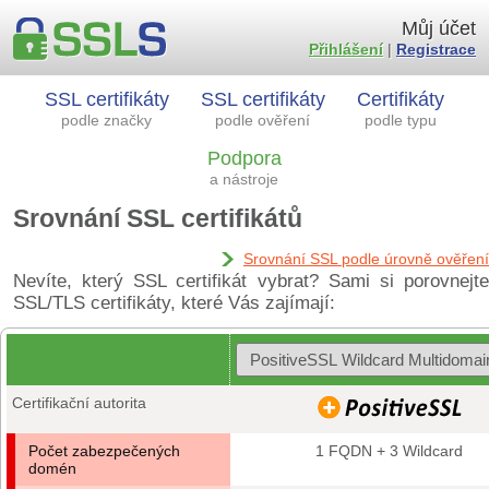
Můj účet
Přihlášení
|
Registrace
SSL certifikáty
SSL certifikáty
Certifikáty
podle značky
podle ověření
podle typu
Podpora
a nástroje
Srovnání SSL certifikátů
Srovnání SSL podle úrovně ověření
Nevíte, který SSL certifikát vybrat? Sami si porovnejte
SSL/TLS certifikáty, které Vás zajímají:
Certifikační autorita
Počet zabezpečených
1 FQDN + 3 Wildcard
domén