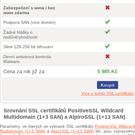
Zabezpečení s www i bez
www zdarma
Podpora SAN (více domén)
Žádné hlášky o
nedůvěryhodnosti
Silné 128-256 bit šifrování
Denní antivirová kontrola
Malware
Cena za rok již za
5 985 Kč
Koupit
Více o tomto SSL certifikátu
Srovnání SSL certifikátů PositiveSSL Wildcard
Multidomain (1+3 SAN) a AlpiroSSL (1+13 SAN)
Parametry, ve kterých se vybrané SSL certifikáty
PositiveSSL Wildcard
Multidomain (1+3 SAN)
a
AlpiroSSL (1+13 SAN)
liší, jsou zvýrazněn