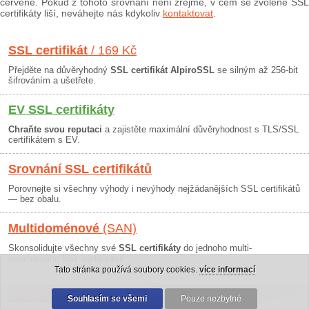
červeně. Pokud z tohoto srovnání není zřejmé, v čem se zvolené SSL
certifikáty liší, neváhejte nás kdykoliv
kontaktovat
.
SSL certifikát
/ 169 Kč
Přejděte na důvěryhodný
SSL certifikát AlpiroSSL
se silným až 256-bit
šifrováním a ušetřete.
EV SSL certifikáty
Chraňte svou reputaci
a zajistěte maximální důvěryhodnost s TLS/SSL
certifikátem s EV.
Srovnání SSL certifikátů
Porovnejte si všechny výhody i nevýhody nejžádanějších SSL certifikátů
— bez obalu.
Multidoménové
(SAN)
Skonsolidujte všechny své
SSL certifikáty
do jednoho multi-
doménového SSL certifikátu!
Tato stránka používá soubory cookies.
více informací
Osobní údaje
|
Obchodní podmínky
Souhlasím se všemi
|
30 dní záruka
Pouze nezbytné