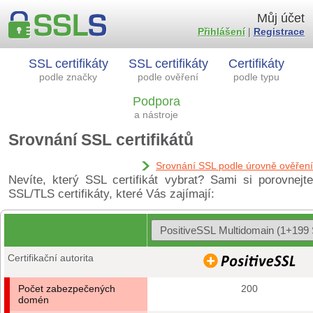
Můj účet
Přihlášení
|
Registrace
SSL certifikáty
SSL certifikáty
Certifikáty
podle značky
podle ověření
podle typu
Podpora
a nástroje
Srovnání SSL certifikátů
Srovnání SSL podle úrovně ověření
Nevíte, který SSL certifikát vybrat? Sami si porovnejte
SSL/TLS certifikáty, které Vás zajímají:
Certifikační autorita
Počet zabezpečených
200
domén