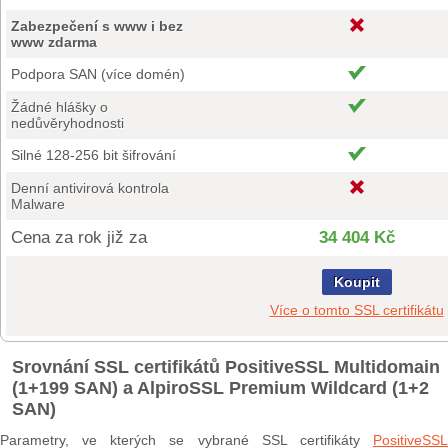
Zabezpečení s www i bez
www zdarma
Podpora SAN (více domén)
Žádné hlášky o
nedůvěryhodnosti
Silné 128-256 bit šifrování
Denní antivirová kontrola
Malware
Cena za rok již za
34 404 Kč
Koupit
Více o tomto SSL certifikátu
Srovnání SSL certifikátů PositiveSSL Multidomain
(1+199 SAN) a AlpiroSSL Premium Wildcard (1+2
SAN)
Parametry, ve kterých se vybrané SSL certifikáty
PositiveSSL