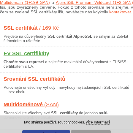
Multidomain (1+199 SAN)
a
AlpiroSSL Premium Wildcard (1+2 SAN)
liší, jsou zvýrazněny červeně. Pokud z tohoto srovnání není zřejmé, v
čem se zvolené SSL certifikáty liší, neváhejte nás kdykoliv
kontaktovat
.
SSL certifikát
/ 169 Kč
Přejděte na důvěryhodný
SSL certifikát AlpiroSSL
se silným až 256-bit
šifrováním a ušetřete.
EV SSL certifikáty
Chraňte svou reputaci
a zajistěte maximální důvěryhodnost s TLS/SSL
certifikátem s EV.
Srovnání SSL certifikátů
Porovnejte si všechny výhody i nevýhody nejžádanějších SSL certifikátů
— bez obalu.
Multidoménové
(SAN)
Skonsolidujte všechny své
SSL certifikáty
do jednoho multi-
doménového SSL certifikátu!
Tato stránka používá soubory cookies.
více informací