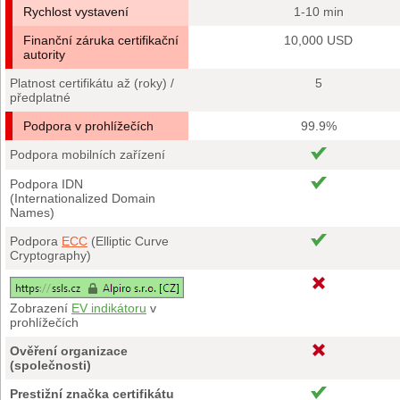
Rychlost vystavení
1-10 min
Finanční záruka certifikační
10,000 USD
autority
Platnost certifikátu až (roky) /
5
předplatné
Podpora v prohlížečích
99.9%
Podpora mobilních zařízení
Podpora IDN
(Internationalized Domain
Names)
Podpora
ECC
(Elliptic Curve
Cryptography)
Zobrazení
EV indikátoru
v
prohlížečích
Ověření organizace
(společnosti)
Prestižní značka certifikátu