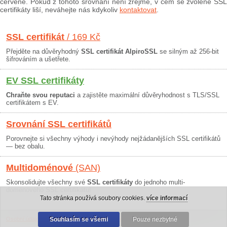
červeně. Pokud z tohoto srovnání není zřejmé, v čem se zvolené SSL
certifikáty liší, neváhejte nás kdykoliv
kontaktovat
.
SSL certifikát
/ 169 Kč
Přejděte na důvěryhodný
SSL certifikát AlpiroSSL
se silným až 256-bit
šifrováním a ušetřete.
EV SSL certifikáty
Chraňte svou reputaci
a zajistěte maximální důvěryhodnost s TLS/SSL
certifikátem s EV.
Srovnání SSL certifikátů
Porovnejte si všechny výhody i nevýhody nejžádanějších SSL certifikátů
— bez obalu.
Multidoménové
(SAN)
Skonsolidujte všechny své
SSL certifikáty
do jednoho multi-
doménového SSL certifikátu!
Tato stránka používá soubory cookies.
více informací
Osobní údaje
|
Obchodní podmínky
Souhlasím se všemi
|
30 dní záruka
Pouze nezbytné