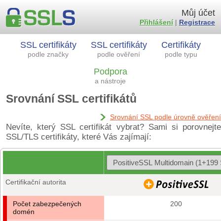
Můj účet
Přihlášení
|
Registrace
SSL certifikáty
SSL certifikáty
Certifikáty
podle značky
podle ověření
podle typu
Podpora
a nástroje
Srovnání SSL certifikátů
Srovnání SSL podle úrovně ověření
Nevíte, který SSL certifikát vybrat? Sami si porovnejte
SSL/TLS certifikáty, které Vás zajímají:
Certifikační autorita
Počet zabezpečených
200
domén