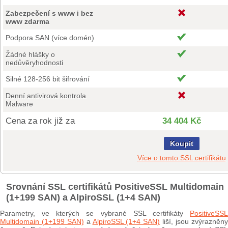
Zabezpečení s www i bez
www zdarma
Podpora SAN (více domén)
Žádné hlášky o
nedůvěryhodnosti
Silné 128-256 bit šifrování
Denní antivirová kontrola
Malware
Cena za rok již za
34 404 Kč
Koupit
Více o tomto SSL certifikátu
Srovnání SSL certifikátů PositiveSSL Multidomain
(1+199 SAN) a AlpiroSSL (1+4 SAN)
Parametry, ve kterých se vybrané SSL certifikáty
PositiveSSL
Multidomain (1+199 SAN)
a
AlpiroSSL (1+4 SAN)
liší, jsou zvýrazněn