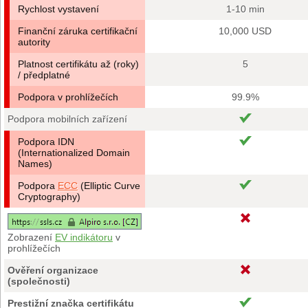
Rychlost vystavení
1-10 min
Finanční záruka certifikační
10,000 USD
autority
Platnost certifikátu až (roky)
5
/ předplatné
Podpora v prohlížečích
99.9%
Podpora mobilních zařízení
Podpora IDN
(Internationalized Domain
Names)
Podpora
ECC
(Elliptic Curve
Cryptography)
Zobrazení
EV indikátoru
v
prohlížečích
Ověření organizace
(společnosti)
Prestižní značka certifikátu