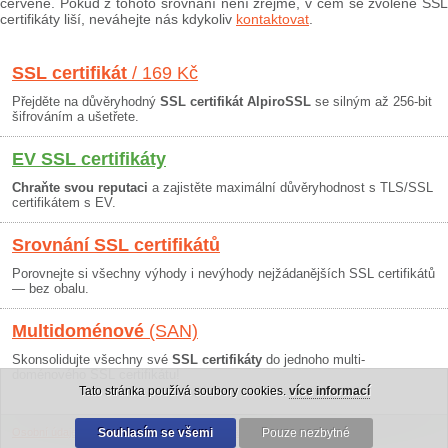
červeně. Pokud z tohoto srovnání není zřejmé, v čem se zvolené SSL
certifikáty liší, neváhejte nás kdykoliv
kontaktovat
.
SSL certifikát
/ 169 Kč
Přejděte na důvěryhodný
SSL certifikát AlpiroSSL
se silným až 256-bit
šifrováním a ušetřete.
EV SSL certifikáty
Chraňte svou reputaci
a zajistěte maximální důvěryhodnost s TLS/SSL
certifikátem s EV.
Srovnání SSL certifikátů
Porovnejte si všechny výhody i nevýhody nejžádanějších SSL certifikátů
— bez obalu.
Multidoménové
(SAN)
Skonsolidujte všechny své
SSL certifikáty
do jednoho multi-
doménového SSL certifikátu!
Tato stránka používá soubory cookies.
více informací
Osobní údaje
|
Obchodní podmínky
Souhlasím se všemi
|
30 dní záruka
Pouze nezbytné