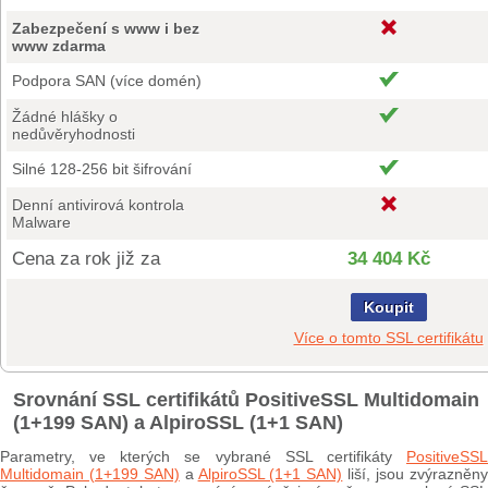
Zabezpečení s www i bez
www zdarma
Podpora SAN (více domén)
Žádné hlášky o
nedůvěryhodnosti
Silné 128-256 bit šifrování
Denní antivirová kontrola
Malware
Cena za rok již za
34 404 Kč
Koupit
Více o tomto SSL certifikátu
Srovnání SSL certifikátů PositiveSSL Multidomain
(1+199 SAN) a AlpiroSSL (1+1 SAN)
Parametry, ve kterých se vybrané SSL certifikáty
PositiveSSL
Multidomain (1+199 SAN)
a
AlpiroSSL (1+1 SAN)
liší, jsou zvýrazněn