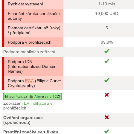
Rychlost vystavení
1-10 min
Finanční záruka certifikační
10,000 USD
autority
Platnost certifikátu až (roky)
5
/ předplatné
Podpora v prohlížečích
99.9%
Podpora mobilních zařízení
Podpora IDN
(Internationalized Domain
Names)
Podpora
ECC
(Elliptic Curve
Cryptography)
Zobrazení
EV indikátoru
v
prohlížečích
Ověření organizace
(společnosti)
Prestižní značka certifikátu