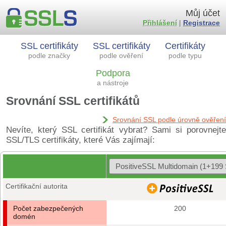
Můj účet
Přihlášení
|
Registrace
SSL certifikáty
SSL certifikáty
Certifikáty
podle značky
podle ověření
podle typu
Podpora
a nástroje
Srovnání SSL certifikátů
Srovnání SSL podle úrovně ověření
Nevíte, který SSL certifikát vybrat? Sami si porovnejte
SSL/TLS certifikáty, které Vás zajímají:
Certifikační autorita
Počet zabezpečených
200
domén