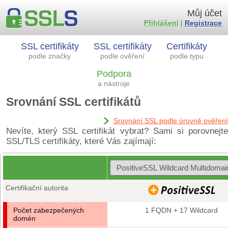
Můj účet
Přihlášení
|
Registrace
SSL certifikáty
SSL certifikáty
Certifikáty
podle značky
podle ověření
podle typu
Podpora
a nástroje
Srovnání SSL certifikátů
Srovnání SSL podle úrovně ověření
Nevíte, který SSL certifikát vybrat? Sami si porovnejte
SSL/TLS certifikáty, které Vás zajímají:
Certifikační autorita
Počet zabezpečených
1 FQDN + 17 Wildcard
domén