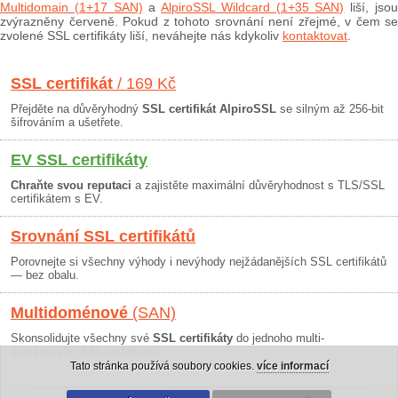
Multidomain (1+17 SAN)
a
AlpiroSSL Wildcard (1+35 SAN)
liší, jso
zvýrazněny červeně. Pokud z tohoto srovnání není zřejmé, v čem se
zvolené SSL certifikáty liší, neváhejte nás kdykoliv
kontaktovat
.
SSL certifikát
/ 169 Kč
Přejděte na důvěryhodný
SSL certifikát AlpiroSSL
se silným až 256-bit
šifrováním a ušetřete.
EV SSL certifikáty
Chraňte svou reputaci
a zajistěte maximální důvěryhodnost s TLS/SSL
certifikátem s EV.
Srovnání SSL certifikátů
Porovnejte si všechny výhody i nevýhody nejžádanějších SSL certifikátů
— bez obalu.
Multidoménové
(SAN)
Skonsolidujte všechny své
SSL certifikáty
do jednoho multi-
doménového SSL certifikátu!
Tato stránka používá soubory cookies.
více informací