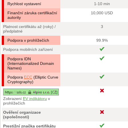
Rychlost vystavení
1-10 min
Finanční záruka certifikační
10,000 USD
autority
Platnost certifikátu až (roky) /
3
předplatné
Podpora v prohlížečích
99.9%
Podpora mobilních zařízení
Podpora IDN
(Internationalized Domain
Names)
Podpora
ECC
(Elliptic Curve
Cryptography)
Zobrazení
EV indikátoru
v
prohlížečích
Ověření organizace
(společnosti)
Prestižní značka certifikátu