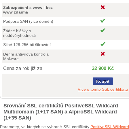
Zabezpečení s www i bez
www zdarma
Podpora SAN (více domén)
Žádné hlášky o
nedůvěryhodnosti
Silné 128-256 bit šifrování
Denní antivirová kontrola
Malware
Cena za rok již za
32 900 Kč
Koupit
Více o tomto SSL certifikátu
Srovnání SSL certifikátů PositiveSSL Wildcard
Multidomain (1+17 SAN) a AlpiroSSL Wildcard
(1+35 SAN)
Parametry, ve kterých se vybrané SSL certifikáty
PositiveSSL Wildcard