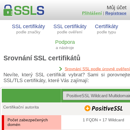
Můj účet
Přihlášení
|
Registrace
SSL certifikáty
SSL certifikáty
Certifikáty
podle značky
podle ověření
podle typu
Podpora
a nástroje
Srovnání SSL certifikátů
Srovnání SSL podle úrovně ověření
Nevíte, který SSL certifikát vybrat? Sami si porovnejte
SSL/TLS certifikáty, které Vás zajímají:
Certifikační autorita
Počet zabezpečených
1 FQDN + 17 Wildcard
domén