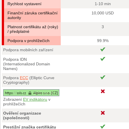
Rychlost vystavení
1-10 min
Finanční záruka certifikační
10,000 USD
autority
Platnost certifikátu až (roky)
3
/ předplatné
Podpora v prohlížečích
99.9%
Podpora mobilních zařízení
Podpora IDN
(Internationalized Domain
Names)
Podpora
ECC
(Elliptic Curve
Cryptography)
Zobrazení
EV indikátoru
v
prohlížečích
Ověření organizace
(společnosti)
Prestižní značka certifikátu