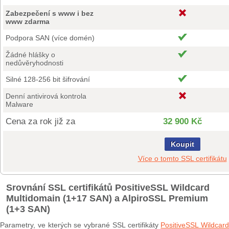
Zabezpečení s www i bez
www zdarma
Podpora SAN (více domén)
Žádné hlášky o
nedůvěryhodnosti
Silné 128-256 bit šifrování
Denní antivirová kontrola
Malware
Cena za rok již za
32 900 Kč
Koupit
Více o tomto SSL certifikátu
Srovnání SSL certifikátů PositiveSSL Wildcard
Multidomain (1+17 SAN) a AlpiroSSL Premium
(1+3 SAN)
Parametry, ve kterých se vybrané SSL certifikáty
PositiveSSL Wildcard