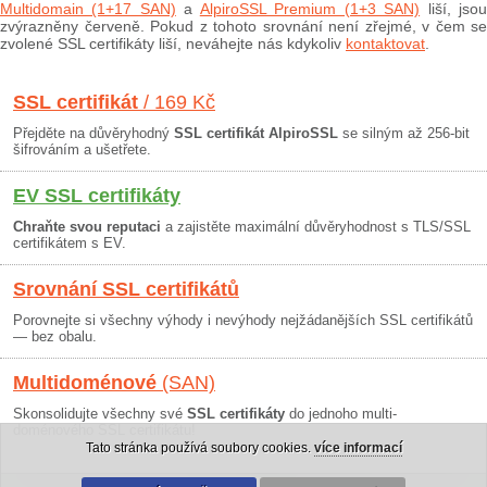
Multidomain (1+17 SAN)
a
AlpiroSSL Premium (1+3 SAN)
liší, jso
zvýrazněny červeně. Pokud z tohoto srovnání není zřejmé, v čem se
zvolené SSL certifikáty liší, neváhejte nás kdykoliv
kontaktovat
.
SSL certifikát
/ 169 Kč
Přejděte na důvěryhodný
SSL certifikát AlpiroSSL
se silným až 256-bit
šifrováním a ušetřete.
EV SSL certifikáty
Chraňte svou reputaci
a zajistěte maximální důvěryhodnost s TLS/SSL
certifikátem s EV.
Srovnání SSL certifikátů
Porovnejte si všechny výhody i nevýhody nejžádanějších SSL certifikátů
— bez obalu.
Multidoménové
(SAN)
Skonsolidujte všechny své
SSL certifikáty
do jednoho multi-
doménového SSL certifikátu!
Tato stránka používá soubory cookies.
více informací