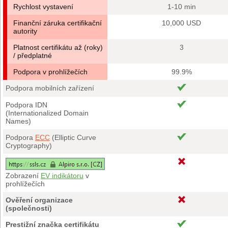
Rychlost vystavení
1-10 min
Finanční záruka certifikační
10,000 USD
autority
Platnost certifikátu až (roky)
3
/ předplatné
Podpora v prohlížečích
99.9%
Podpora mobilních zařízení
Podpora IDN
(Internationalized Domain
Names)
Podpora
ECC
(Elliptic Curve
Cryptography)
Zobrazení
EV indikátoru
v
prohlížečích
Ověření organizace
(společnosti)
Prestižní značka certifikátu