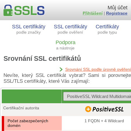
Můj účet
Přihlášení
|
Registrace
SSL certifikáty
SSL certifikáty
Certifikáty
podle značky
podle ověření
podle typu
Podpora
a nástroje
Srovnání SSL certifikátů
Srovnání SSL podle úrovně ověření
Nevíte, který SSL certifikát vybrat? Sami si porovnejte
SSL/TLS certifikáty, které Vás zajímají:
Certifikační autorita
Počet zabezpečených
1 FQDN + 4 Wildcard
domén