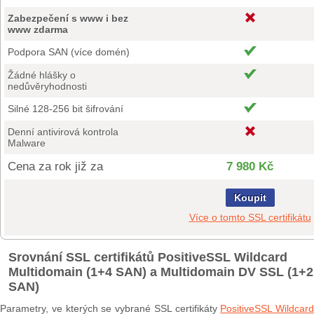
Zabezpečení s www i bez
www zdarma
Podpora SAN (více domén)
Žádné hlášky o
nedůvěryhodnosti
Silné 128-256 bit šifrování
Denní antivirová kontrola
Malware
Cena za rok již za
7 980 Kč
Koupit
Více o tomto SSL certifikátu
Srovnání SSL certifikátů PositiveSSL Wildcard
Multidomain (1+4 SAN) a Multidomain DV SSL (1+2
SAN)
Parametry, ve kterých se vybrané SSL certifikáty
PositiveSSL Wildcard