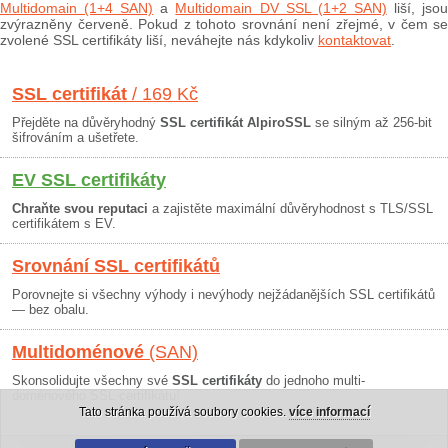
Multidomain (1+4 SAN)
a
Multidomain DV SSL (1+2 SAN)
liší, jso
zvýrazněny červeně. Pokud z tohoto srovnání není zřejmé, v čem se
zvolené SSL certifikáty liší, neváhejte nás kdykoliv
kontaktovat
.
SSL certifikát
/ 169 Kč
Přejděte na důvěryhodný
SSL certifikát AlpiroSSL
se silným až 256-bit
šifrováním a ušetřete.
EV SSL certifikáty
Chraňte svou reputaci
a zajistěte maximální důvěryhodnost s TLS/SSL
certifikátem s EV.
Srovnání SSL certifikátů
Porovnejte si všechny výhody i nevýhody nejžádanějších SSL certifikátů
— bez obalu.
Multidoménové
(SAN)
Skonsolidujte všechny své
SSL certifikáty
do jednoho multi-
doménového SSL certifikátu!
Tato stránka používá soubory cookies.
více informací