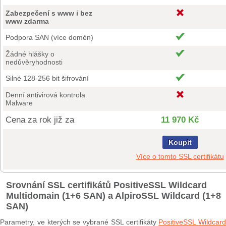
Zabezpečení s www i bez
www zdarma
Podpora SAN (více domén)
Žádné hlášky o
nedůvěryhodnosti
Silné 128-256 bit šifrování
Denní antivirová kontrola
Malware
Cena za rok již za
11 970 Kč
Koupit
Více o tomto SSL certifikátu
Srovnání SSL certifikátů PositiveSSL Wildcard
Multidomain (1+6 SAN) a AlpiroSSL Wildcard (1+8
SAN)
Parametry, ve kterých se vybrané SSL certifikáty
PositiveSSL Wildcard