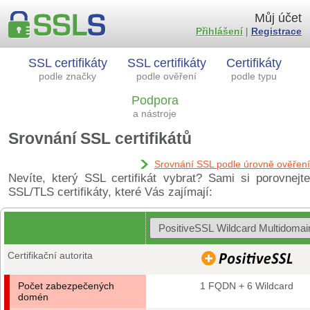
Můj účet
Přihlášení
|
Registrace
SSL certifikáty
SSL certifikáty
Certifikáty
podle značky
podle ověření
podle typu
Podpora
a nástroje
Srovnání SSL certifikátů
Srovnání SSL podle úrovně ověření
Nevíte, který SSL certifikát vybrat? Sami si porovnejte
SSL/TLS certifikáty, které Vás zajímají:
Certifikační autorita
Počet zabezpečených
1 FQDN + 6 Wildcard
domén