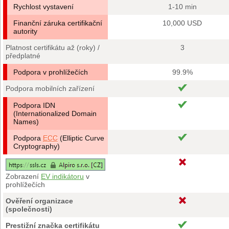
Rychlost vystavení
1-10 min
Finanční záruka certifikační
10,000 USD
autority
Platnost certifikátu až (roky) /
3
předplatné
Podpora v prohlížečích
99.9%
Podpora mobilních zařízení
Podpora IDN
(Internationalized Domain
Names)
Podpora
ECC
(Elliptic Curve
Cryptography)
Zobrazení
EV indikátoru
v
prohlížečích
Ověření organizace
(společnosti)
Prestižní značka certifikátu