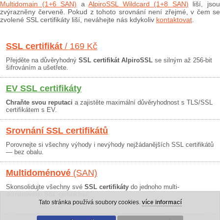
Multidomain (1+6 SAN)
a
AlpiroSSL Wildcard (1+8 SAN)
liší, jso
zvýrazněny červeně. Pokud z tohoto srovnání není zřejmé, v čem se
zvolené SSL certifikáty liší, neváhejte nás kdykoliv
kontaktovat
.
SSL certifikát
/ 169 Kč
Přejděte na důvěryhodný
SSL certifikát AlpiroSSL
se silným až 256-bit
šifrováním a ušetřete.
EV SSL certifikáty
Chraňte svou reputaci
a zajistěte maximální důvěryhodnost s TLS/SSL
certifikátem s EV.
Srovnání SSL certifikátů
Porovnejte si všechny výhody i nevýhody nejžádanějších SSL certifikátů
— bez obalu.
Multidoménové
(SAN)
Skonsolidujte všechny své
SSL certifikáty
do jednoho multi-
doménového SSL certifikátu!
Tato stránka používá soubory cookies.
více informací