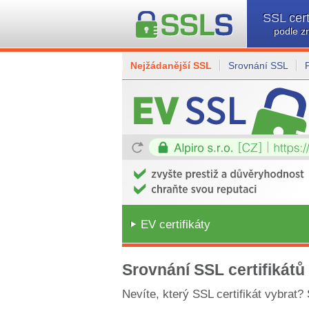
SSL cert
podle z
Nejžádanější SSL
Srovnání SSL
EV certifikáty
Srovnání SSL certifikátů
Nevíte, který SSL certifikát vybrat?