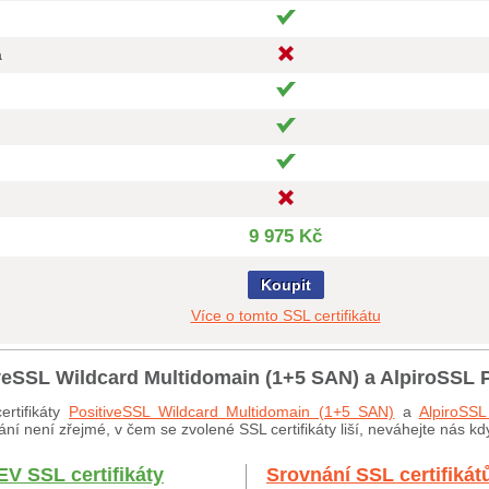
a
9 975 Kč
Koupit
Více o tomto SSL certifikátu
tiveSSL Wildcard Multidomain (1+5 SAN) a AlpiroSSL
ertifikáty
PositiveSSL Wildcard Multidomain (1+5 SAN)
a
AlpiroSS
í není zřejmé, v čem se zvolené SSL certifikáty liší, neváhejte nás kd
EV SSL certifikáty
Srovnání SSL certifikát