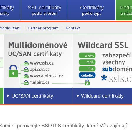
ifikáty
SSL certifikáty
Certifikáty
Podp
načky
podle ověření
podle typu
a nást
Prodloužení
Partner program
Kontakt
UC/SAN certifikáty
Wildcard certifikáty
 Sami si porovnejte SSL/TLS certifikáty, které Vás zajímají: