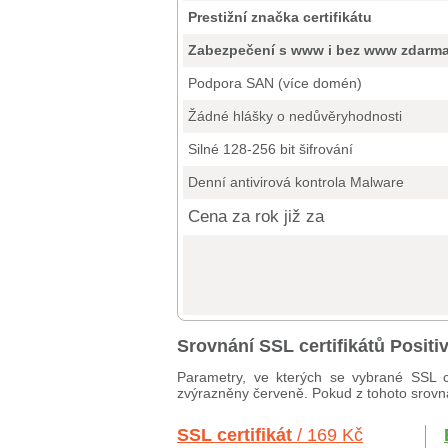
Prestižní značka certifikátu
Zabezpečení s www i bez www zdarm
Podpora SAN (více domén)
Žádné hlášky o nedůvěryhodnosti
Silné 128-256 bit šifrování
Denní antivirová kontrola Malware
Cena za rok již za
Srovnání SSL certifikátů Posi
Parametry, ve kterých se vybrané SSL c
zvýrazněny červeně. Pokud z tohoto srovnán
SSL certifikát
/ 169 Kč