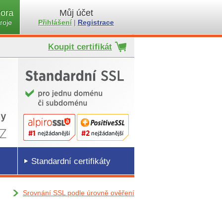
ora
Můj účet
roje
Přihlášení
|
Registrace
Koupit certifikát
Standardní certifikáty
Srovnání SSL podle úrovně ověření