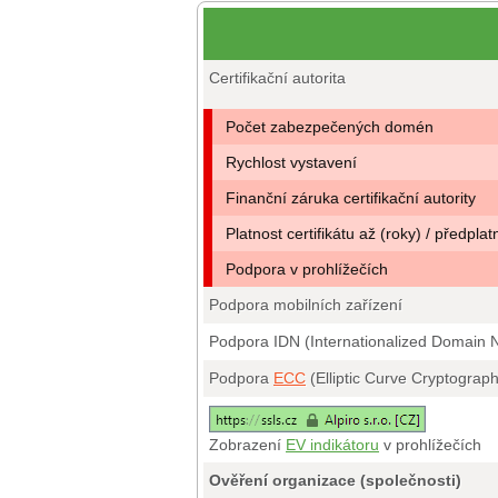
Certifikační autorita
Počet zabezpečených domén
Rychlost vystavení
Finanční záruka certifikační autority
Platnost certifikátu až (roky) / předplat
Podpora v prohlížečích
Podpora mobilních zařízení
Podpora IDN (Internationalized Domain
Podpora
ECC
(Elliptic Curve Cryptograp
Zobrazení
EV indikátoru
v prohlížečích
Ověření organizace (společnosti)