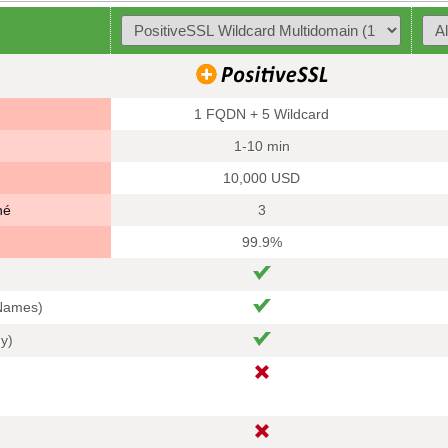
1 FQDN + 5 Wildcard
1-10 min
10,000 USD
né
3
99.9%
 Names)
hy)