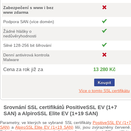
Zabezpečení s www i bez
www zdarma
Podpora SAN (více domén)
Žádné hlášky o
nedůvěryhodnosti
Silné 128-256 bit šifrování
Denní antivirová kontrola
Malware
Cena za rok již za
13 280 Kč
Koupit
Více o tomto SSL certifikátu
Srovnání SSL certifikátů PositiveSSL EV (1+7
SAN) a AlpiroSSL Elite EV (1+19 SAN)
Parametry, ve kterých se vybrané SSL certifikáty
PositiveSSL EV (1+
SAN)
a
AlpiroSSL Elite EV (1+19 SAN)
liší, jsou zvýrazněny červeně