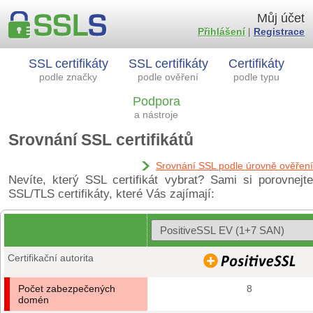
Můj účet
Přihlášení
|
Registrace
SSL certifikáty
SSL certifikáty
Certifikáty
podle značky
podle ověření
podle typu
Podpora
a nástroje
Srovnání SSL certifikátů
Srovnání SSL podle úrovně ověření
Nevíte, který SSL certifikát vybrat? Sami si porovnejte
SSL/TLS certifikáty, které Vás zajímají:
Certifikační autorita
Počet zabezpečených
8
domén