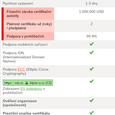
Rychlost vystavení
1-3 dny
Finanční záruka certifikační
1,000,000 USD
autority
Platnost certifikátu až (roky)
2
/ předplatné
Podpora v prohlížečích
99.9%
Podpora mobilních zařízení
Podpora IDN
(Internationalized Domain
Names)
Podpora
ECC
(Elliptic Curve
Cryptography)
Zobrazení
EV indikátoru
v
prohlížečích
Ověření organizace
(společnosti)
Prestižní značka certifikátu