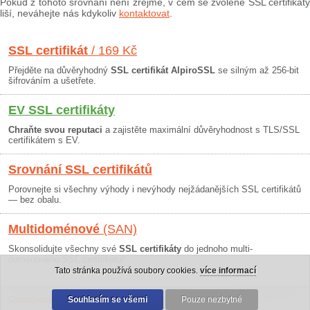
Pokud z tohoto srovnání není zřejmé, v čem se zvolené SSL certifikáty
liší, neváhejte nás kdykoliv
kontaktovat
.
SSL certifikát
/ 169 Kč
Přejděte na důvěryhodný
SSL certifikát AlpiroSSL
se silným až 256-bit
šifrováním a ušetřete.
EV SSL certifikáty
Chraňte svou reputaci
a zajistěte maximální důvěryhodnost s TLS/SSL
certifikátem s EV.
Srovnání SSL certifikátů
Porovnejte si všechny výhody i nevýhody nejžádanějších SSL certifikátů
— bez obalu.
Multidoménové
(SAN)
Skonsolidujte všechny své
SSL certifikáty
do jednoho multi-
doménového SSL certifikátu!
Tato stránka používá soubory cookies.
více informací
Osobní údaje
|
Obchodní podmínky
Souhlasím se všemi
|
30 dní záruka
Pouze nezbytné