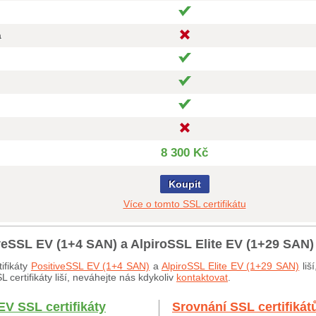
a
8 300 Kč
Koupit
Více o tomto SSL certifikátu
iveSSL EV (1+4 SAN) a AlpiroSSL Elite EV (1+29 SAN)
ifikáty
PositiveSSL EV (1+4 SAN)
a
AlpiroSSL Elite EV (1+29 SAN)
liš
certifikáty liší, neváhejte nás kdykoliv
kontaktovat
.
EV SSL certifikáty
Srovnání SSL certifikát