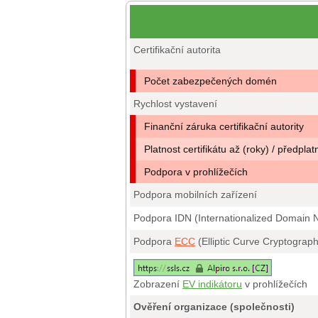
Certifikační autorita
Počet zabezpečených domén
Rychlost vystavení
Finanční záruka certifikační autority
Platnost certifikátu až (roky) / předplat
Podpora v prohlížečích
Podpora mobilních zařízení
Podpora IDN (Internationalized Domain
Podpora
ECC
(Elliptic Curve Cryptograp
Zobrazení
EV indikátoru
v prohlížečích
Ověření organizace (společnosti)