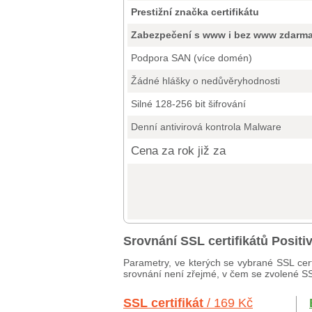
Prestižní značka certifikátu
Zabezpečení s www i bez www zdarm
Podpora SAN (více domén)
Žádné hlášky o nedůvěryhodnosti
Silné 128-256 bit šifrování
Denní antivirová kontrola Malware
Cena za rok již za
Srovnání SSL certifikátů Posit
Parametry, ve kterých se vybrané SSL cert
srovnání není zřejmé, v čem se zvolené SSL 
SSL certifikát
/ 169 Kč