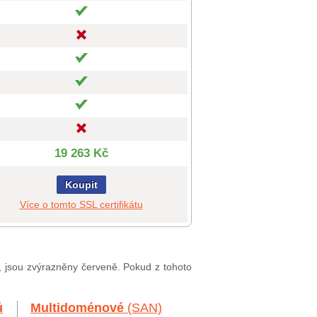
19 263 Kč
Koupit
Více o tomto SSL certifikátu
í, jsou zvýrazněny červeně. Pokud z tohoto
ů
Multidoménové
(SAN)