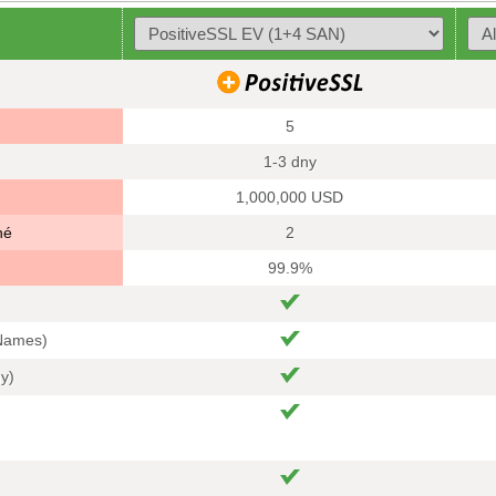
5
1-3 dny
1,000,000 USD
né
2
99.9%
 Names)
hy)