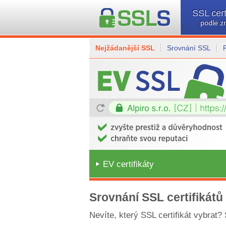
SSL cert
podle z
Nejžádanější SSL
Srovnání SSL
EV certifikáty
Srovnání SSL certifikátů
Nevíte, který SSL certifikát vybrat?