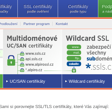
ifikáty
SSL certifikáty
Certifikáty
Podp
načky
podle ověření
podle typu
a nást
Prodloužení
Partner program
Kontakt
UC/SAN certifikáty
Wildcard certifikáty
 Sami si porovnejte SSL/TLS certifikáty, které Vás zajímají: