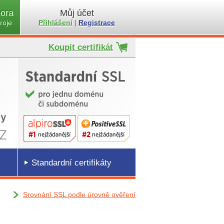
ora
Můj účet
roje
Přihlášení
|
Registrace
Koupit certifikát
Standardní certifikáty
Srovnání SSL podle úrovně ověření