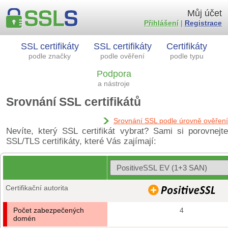
Můj účet
Přihlášení
|
Registrace
SSL certifikáty
SSL certifikáty
Certifikáty
podle značky
podle ověření
podle typu
Podpora
a nástroje
Srovnání SSL certifikátů
Srovnání SSL podle úrovně ověření
Nevíte, který SSL certifikát vybrat? Sami si porovnejte
SSL/TLS certifikáty, které Vás zajímají:
Certifikační autorita
Počet zabezpečených
4
domén