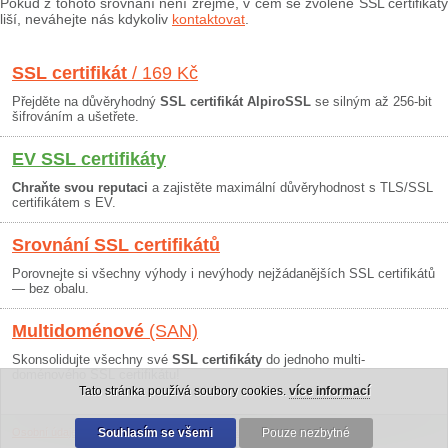
Pokud z tohoto srovnání není zřejmé, v čem se zvolené SSL certifikáty
liší, neváhejte nás kdykoliv
kontaktovat
.
SSL certifikát
/ 169 Kč
Přejděte na důvěryhodný
SSL certifikát AlpiroSSL
se silným až 256-bit
šifrováním a ušetřete.
EV SSL certifikáty
Chraňte svou reputaci
a zajistěte maximální důvěryhodnost s TLS/SSL
certifikátem s EV.
Srovnání SSL certifikátů
Porovnejte si všechny výhody i nevýhody nejžádanějších SSL certifikátů
— bez obalu.
Multidoménové
(SAN)
Skonsolidujte všechny své
SSL certifikáty
do jednoho multi-
doménového SSL certifikátu!
Tato stránka používá soubory cookies.
více informací
Osobní údaje
|
Obchodní podmínky
Souhlasím se všemi
|
30 dní záruka
Pouze nezbytné