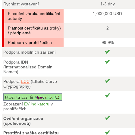
Rychlost vystavení
1-3 dny
Finanční záruka certifikační
1,000,000 USD
autority
Platnost certifikátu až (roky)
2
/ předplatné
Podpora v prohlížečích
99.9%
Podpora mobilních zařízení
Podpora IDN
(Internationalized Domain
Names)
Podpora
ECC
(Elliptic Curve
Cryptography)
Zobrazení
EV indikátoru
v
prohlížečích
Ověření organizace
(společnosti)
Prestižní značka certifikátu