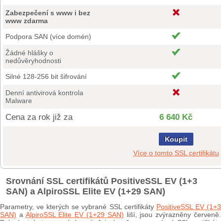
Zabezpečení s www i bez
www zdarma
Podpora SAN (více domén)
Žádné hlášky o
nedůvěryhodnosti
Silné 128-256 bit šifrování
Denní antivirová kontrola
Malware
Cena za rok již za
6 640 Kč
Koupit
Více o tomto SSL certifikátu
Srovnání SSL certifikátů PositiveSSL EV (1+3
SAN) a AlpiroSSL Elite EV (1+29 SAN)
Parametry, ve kterých se vybrané SSL certifikáty
PositiveSSL EV (1+
SAN)
a
AlpiroSSL Elite EV (1+29 SAN)
liší, jsou zvýrazněny červeně