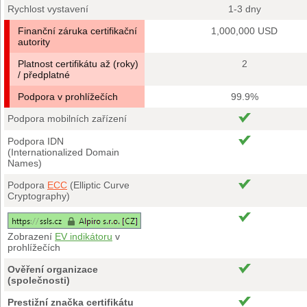
Rychlost vystavení
1-3 dny
Finanční záruka certifikační
1,000,000 USD
autority
Platnost certifikátu až (roky)
2
/ předplatné
Podpora v prohlížečích
99.9%
Podpora mobilních zařízení
Podpora IDN
(Internationalized Domain
Names)
Podpora
ECC
(Elliptic Curve
Cryptography)
Zobrazení
EV indikátoru
v
prohlížečích
Ověření organizace
(společnosti)
Prestižní značka certifikátu