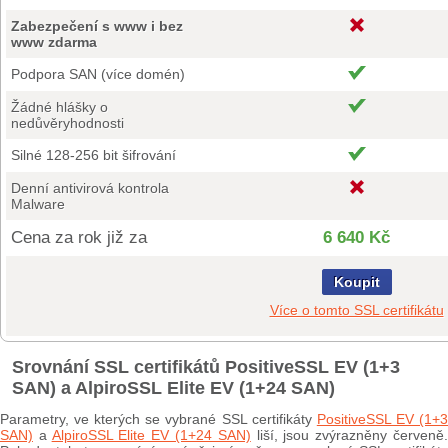
Zabezpečení s www i bez
www zdarma
Podpora SAN (více domén)
Žádné hlášky o
nedůvěryhodnosti
Silné 128-256 bit šifrování
Denní antivirová kontrola
Malware
Cena za rok již za
6 640 Kč
Koupit
Více o tomto SSL certifikátu
Srovnání SSL certifikátů PositiveSSL EV (1+3
SAN) a AlpiroSSL Elite EV (1+24 SAN)
Parametry, ve kterých se vybrané SSL certifikáty
PositiveSSL EV (1+
SAN)
a
AlpiroSSL Elite EV (1+24 SAN)
liší, jsou zvýrazněny červeně