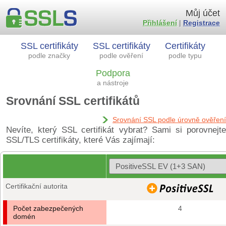
Můj účet
Přihlášení
|
Registrace
SSL certifikáty
SSL certifikáty
Certifikáty
podle značky
podle ověření
podle typu
Podpora
a nástroje
Srovnání SSL certifikátů
Srovnání SSL podle úrovně ověření
Nevíte, který SSL certifikát vybrat? Sami si porovnejte
SSL/TLS certifikáty, které Vás zajímají:
Certifikační autorita
Počet zabezpečených
4
domén