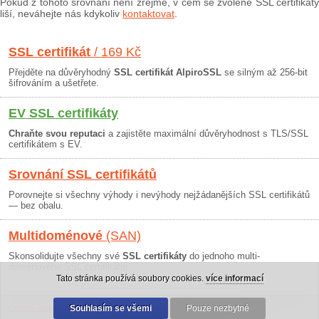
Pokud z tohoto srovnání není zřejmé, v čem se zvolené SSL certifikáty
liší, neváhejte nás kdykoliv
kontaktovat
.
SSL certifikát
/ 169 Kč
Přejděte na důvěryhodný
SSL certifikát AlpiroSSL
se silným až 256-bit
šifrováním a ušetřete.
EV SSL certifikáty
Chraňte svou reputaci
a zajistěte maximální důvěryhodnost s TLS/SSL
certifikátem s EV.
Srovnání SSL certifikátů
Porovnejte si všechny výhody i nevýhody nejžádanějších SSL certifikátů
— bez obalu.
Multidoménové
(SAN)
Skonsolidujte všechny své
SSL certifikáty
do jednoho multi-
doménového SSL certifikátu!
Tato stránka používá soubory cookies.
více informací
Osobní údaje
|
Obchodní podmínky
Souhlasím se všemi
|
30 dní záruka
Pouze nezbytné