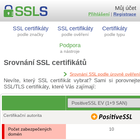
Můj účet
Přihlášení
|
Registrace
SSL certifikáty
SSL certifikáty
Certifikáty
podle značky
podle ověření
podle typu
Podpora
a nástroje
Srovnání SSL certifikátů
Srovnání SSL podle úrovně ověření
Nevíte, který SSL certifikát vybrat? Sami si porovnejte
SSL/TLS certifikáty, které Vás zajímají:
Certifikační autorita
Počet zabezpečených
10
domén