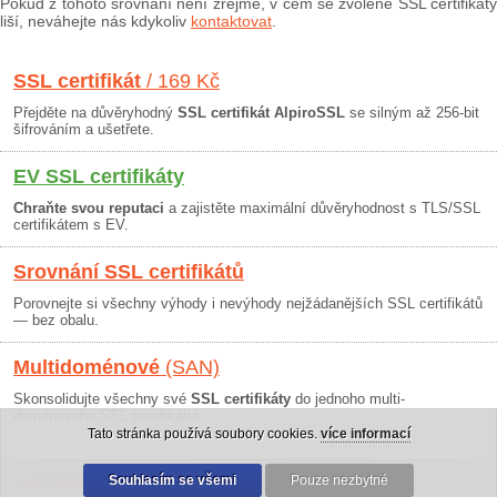
Pokud z tohoto srovnání není zřejmé, v čem se zvolené SSL certifikáty
liší, neváhejte nás kdykoliv
kontaktovat
.
SSL certifikát
/ 169 Kč
Přejděte na důvěryhodný
SSL certifikát AlpiroSSL
se silným až 256-bit
šifrováním a ušetřete.
EV SSL certifikáty
Chraňte svou reputaci
a zajistěte maximální důvěryhodnost s TLS/SSL
certifikátem s EV.
Srovnání SSL certifikátů
Porovnejte si všechny výhody i nevýhody nejžádanějších SSL certifikátů
— bez obalu.
Multidoménové
(SAN)
Skonsolidujte všechny své
SSL certifikáty
do jednoho multi-
doménového SSL certifikátu!
Tato stránka používá soubory cookies.
více informací
Osobní údaje
|
Obchodní podmínky
Souhlasím se všemi
|
30 dní záruka
Pouze nezbytné