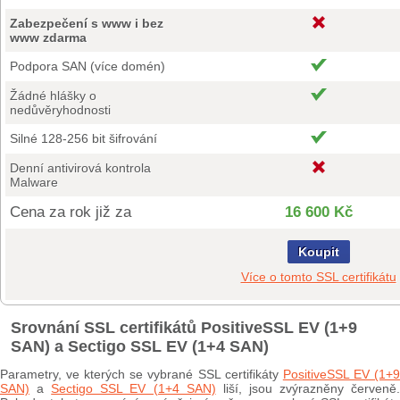
Zabezpečení s www i bez
www zdarma
Podpora SAN (více domén)
Žádné hlášky o
nedůvěryhodnosti
Silné 128-256 bit šifrování
Denní antivirová kontrola
Malware
Cena za rok již za
16 600 Kč
Koupit
Více o tomto SSL certifikátu
Srovnání SSL certifikátů PositiveSSL EV (1+9
SAN) a Sectigo SSL EV (1+4 SAN)
Parametry, ve kterých se vybrané SSL certifikáty
PositiveSSL EV (1+
SAN)
a
Sectigo SSL EV (1+4 SAN)
liší, jsou zvýrazněny červeně