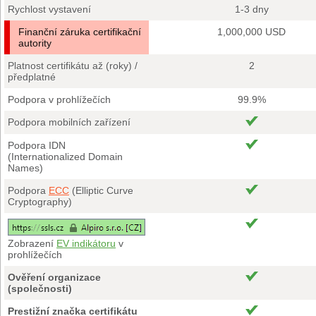
Rychlost vystavení
1-3 dny
Finanční záruka certifikační
1,000,000 USD
autority
Platnost certifikátu až (roky) /
2
předplatné
Podpora v prohlížečích
99.9%
Podpora mobilních zařízení
Podpora IDN
(Internationalized Domain
Names)
Podpora
ECC
(Elliptic Curve
Cryptography)
Zobrazení
EV indikátoru
v
prohlížečích
Ověření organizace
(společnosti)
Prestižní značka certifikátu