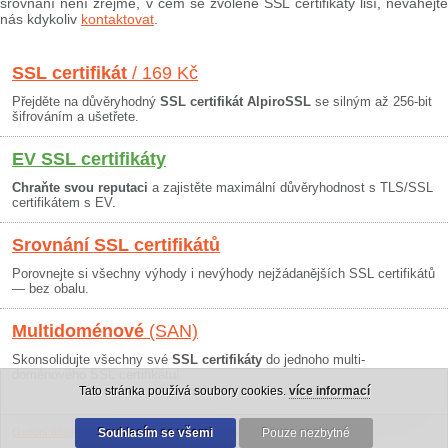
srovnání není zřejmé, v čem se zvolené SSL certifikáty liší, neváhejte
nás kdykoliv
kontaktovat
.
SSL certifikát
/ 169 Kč
Přejděte na důvěryhodný
SSL certifikát AlpiroSSL
se silným až 256-bit
šifrováním a ušetřete.
EV SSL certifikáty
Chraňte svou reputaci
a zajistěte maximální důvěryhodnost s TLS/SSL
certifikátem s EV.
Srovnání SSL certifikátů
Porovnejte si všechny výhody i nevýhody nejžádanějších SSL certifikátů
— bez obalu.
Multidoménové
(SAN)
Skonsolidujte všechny své
SSL certifikáty
do jednoho multi-
doménového SSL certifikátu!
Tato stránka používá soubory cookies.
více informací
Osobní údaje
|
Obchodní podmínky
Souhlasím se všemi
|
30 dní záruka
Pouze nezbytné