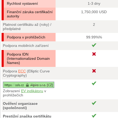
Rychlost vystavení
1-3 dny
Finanční záruka certifikační
1,750,000 USD
autority
Platnost certifikátu až (roky) /
2
předplatné
Podpora v prohlížečích
99.99%%
Podpora mobilních zařízení
Podpora IDN
(Internationalized Domain
Names)
Podpora
ECC
(Elliptic Curve
Cryptography)
Zobrazení
EV indikátoru
v
prohlížečích
Ověření organizace
(společnosti)
Prestižní značka certifikátu