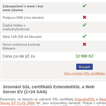
Zabezpečení s www i bez
www zdarma
Podpora SAN (více domén)
Žádné hlášky o
nedůvěryhodnosti
Silné 128-256 bit šifrování
Denní antivirová kontrola
Malware
Cena za rok již za
12 990 Kč
Koupit
Více o tomto SSL certifikátu
Srovnání SSL certifikátů ExtendedSSL a Web
Server EV (1+24 SAN)
Parametry, ve kterých se vybrané SSL certifikáty
ExtendedSSL
a
Web
Server EV (1+24 SAN)
liší, jsou zvýrazněny červeně. Pokud z tohot