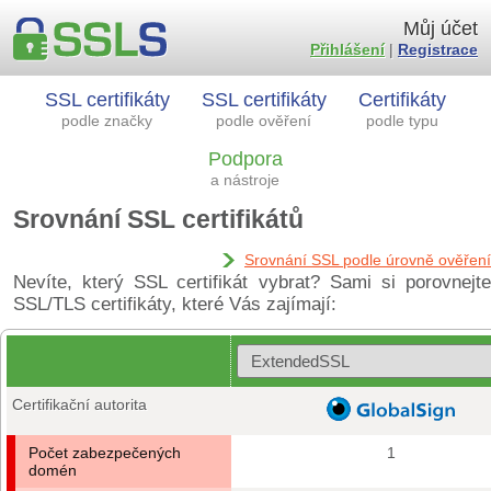
Můj účet
Přihlášení
|
Registrace
SSL certifikáty
SSL certifikáty
Certifikáty
podle značky
podle ověření
podle typu
Podpora
a nástroje
Srovnání SSL certifikátů
Srovnání SSL podle úrovně ověření
Nevíte, který SSL certifikát vybrat? Sami si porovnejte
SSL/TLS certifikáty, které Vás zajímají:
Certifikační autorita
Počet zabezpečených
1
domén