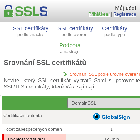
Můj účet
Přihlášení
|
Registrace
SSL certifikáty
SSL certifikáty
Certifikáty
podle značky
podle ověření
podle typu
Podpora
a nástroje
Srovnání SSL certifikátů
Srovnání SSL podle úrovně ověření
Nevíte, který SSL certifikát vybrat? Sami si porovnejte
SSL/TLS certifikáty, které Vás zajímají:
Certifikační autorita
Počet zabezpečených domén
1
Rychlost vystavení
1-5 min