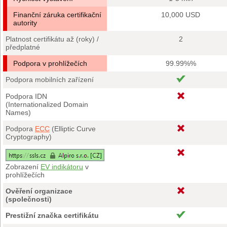
Finanční záruka certifikační
10,000 USD
autority
Platnost certifikátu až (roky) /
2
předplatné
Podpora v prohlížečích
99.99%%
Podpora mobilních zařízení
Podpora IDN
(Internationalized Domain
Names)
Podpora
ECC
(Elliptic Curve
Cryptography)
Zobrazení
EV indikátoru
v
prohlížečích
Ověření organizace
(společnosti)
Prestižní značka certifikátu