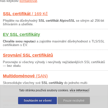
nás kdykoliv
kontaktovat
.
SSL certifikát
/ 169 Kč
Přejděte na důvěryhodný
SSL certifikát AlpiroSSL
se silným až 256-bit
šifrováním a ušetřete.
EV SSL certifikáty
Chraňte svou reputaci
a zajistěte maximální důvěryhodnost s TLS/SSL
certifikátem s EV.
Srovnání SSL certifikátů
Porovnejte si všechny výhody i nevýhody nejžádanějších SSL certifikátů
— bez obalu.
Multidoménové
(SAN)
Skonsolidujte všechny své
SSL certifikáty
do jednoho multi-
doménového SSL certifikátu!
Tato stránka používá soubory cookies.
více informací
Osobní údaje
|
Obchodní podmínky
Souhlasím se všemi
|
30 dní záruka
Pouze nezbytné
2006-2026 © SSLS.CZ - Všechna práva vyhrazena.