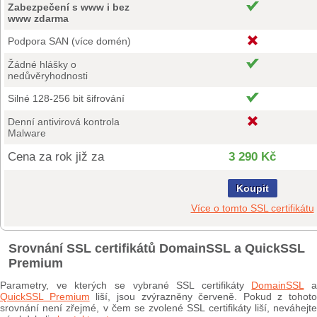
Zabezpečení s www i bez
www zdarma
Podpora SAN (více domén)
Žádné hlášky o
nedůvěryhodnosti
Silné 128-256 bit šifrování
Denní antivirová kontrola
Malware
Cena za rok již za
3 290 Kč
Koupit
Více o tomto SSL certifikátu
Srovnání SSL certifikátů DomainSSL a QuickSSL
Premium
Parametry, ve kterých se vybrané SSL certifikáty
DomainSSL
a
QuickSSL Premium
liší, jsou zvýrazněny červeně. Pokud z tohoto
srovnání není zřejmé, v čem se zvolené SSL certifikáty liší, neváhejte