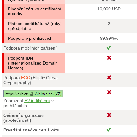
Finanční záruka certifikační
10,000 USD
autority
Platnost certifikátu až (roky)
2
/ předplatné
Podpora v prohlížečích
99.99%%
Podpora mobilních zařízení
Podpora IDN
(Internationalized Domain
Names)
Podpora
ECC
(Elliptic Curve
Cryptography)
Zobrazení
EV indikátoru
v
prohlížečích
Ověření organizace
(společnosti)
Prestižní značka certifikátu