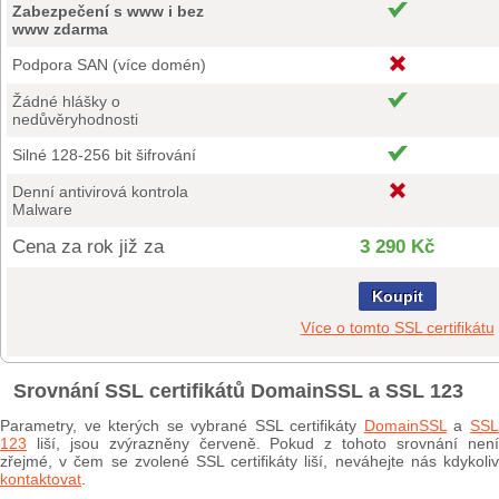
Zabezpečení s www i bez
www zdarma
Podpora SAN (více domén)
Žádné hlášky o
nedůvěryhodnosti
Silné 128-256 bit šifrování
Denní antivirová kontrola
Malware
Cena za rok již za
3 290 Kč
Koupit
Více o tomto SSL certifikátu
Srovnání SSL certifikátů DomainSSL a SSL 123
Parametry, ve kterých se vybrané SSL certifikáty
DomainSSL
a
SS
123
liší, jsou zvýrazněny červeně. Pokud z tohoto srovnání není
zřejmé, v čem se zvolené SSL certifikáty liší, neváhejte nás kdykoliv
kontaktovat
.