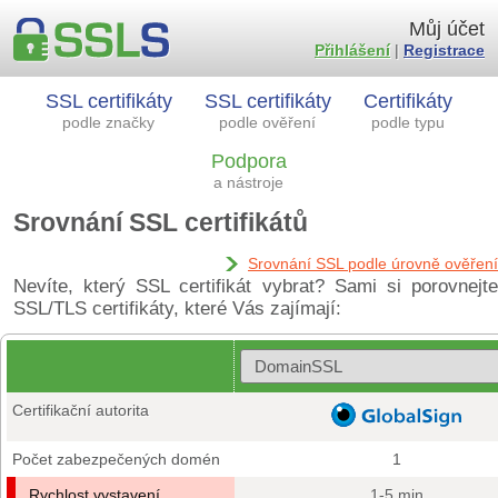
Můj účet
Přihlášení
|
Registrace
SSL certifikáty
SSL certifikáty
Certifikáty
podle značky
podle ověření
podle typu
Podpora
a nástroje
Srovnání SSL certifikátů
Srovnání SSL podle úrovně ověření
Nevíte, který SSL certifikát vybrat? Sami si porovnejte
SSL/TLS certifikáty, které Vás zajímají:
Certifikační autorita
Počet zabezpečených domén
1
Rychlost vystavení
1-5 min