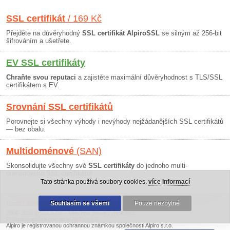
SSL certifikát
/ 169 Kč
Přejděte na důvěryhodný
SSL certifikát AlpiroSSL
se silným až 256-bit
šifrováním a ušetřete.
EV SSL certifikáty
Chraňte svou reputaci
a zajistěte maximální důvěryhodnost s TLS/SSL
certifikátem s EV.
Srovnání SSL certifikátů
Porovnejte si všechny výhody i nevýhody nejžádanějších SSL certifikátů
— bez obalu.
Multidoménové
(SAN)
Skonsolidujte všechny své
SSL certifikáty
do jednoho multi-
doménového SSL certifikátu!
Tato stránka používá soubory cookies.
více informací
Osobní údaje
|
Obchodní podmínky
Souhlasím se všemi
|
30 dní záruka
Pouze nezbytné
2006-2026 © SSLS.CZ - Všechna práva vyhrazena.
Provozovatelem portálu je
Alpiro s.r.o.
Alpiro je registrovanou ochrannou známkou společnosti Alpiro s.r.o.