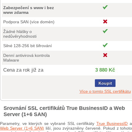
Zabezpečení s www i bez
www zdarma
Podpora SAN (více domén)
Žádné hlášky o
nedůvěryhodnosti
Silné 128-256 bit šifrování
Denní antivirová kontrola
Malware
Cena za rok již za
3 880 Kč
Koupit
Více o tomto SSL certifikátu
Srovnání SSL certifikátů True BusinessID a Web
Server (1+6 SAN)
Parametry, ve kterých se vybrané SSL certifikáty
True BusinessID
Web Server (1+6 SAN)
liší, jsou zvýrazněny červeně. Pokud z tohot