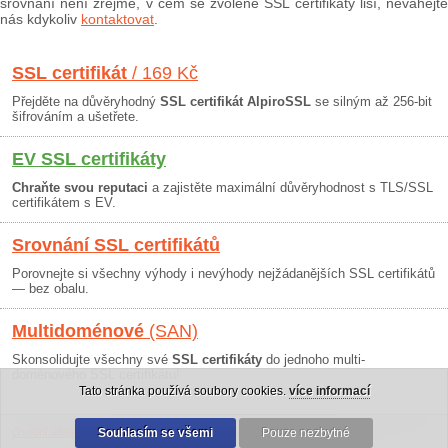
srovnání není zřejmé, v čem se zvolené SSL certifikáty liší, neváhejte
nás kdykoliv
kontaktovat
.
SSL certifikát
/ 169 Kč
Přejděte na důvěryhodný
SSL certifikát AlpiroSSL
se silným až 256-bit
šifrováním a ušetřete.
EV SSL certifikáty
Chraňte svou reputaci
a zajistěte maximální důvěryhodnost s TLS/SSL
certifikátem s EV.
Srovnání SSL certifikátů
Porovnejte si všechny výhody i nevýhody nejžádanějších SSL certifikátů
— bez obalu.
Multidoménové
(SAN)
Skonsolidujte všechny své
SSL certifikáty
do jednoho multi-
doménového SSL certifikátu!
Tato stránka používá soubory cookies.
více informací
Osobní údaje
|
Obchodní podmínky
Souhlasím se všemi
|
30 dní záruka
Pouze nezbytné