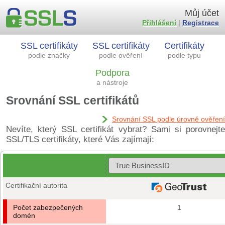
Můj účet
Přihlášení
|
Registrace
SSL certifikáty
SSL certifikáty
Certifikáty
podle značky
podle ověření
podle typu
Podpora
a nástroje
Srovnání SSL certifikátů
Srovnání SSL podle úrovně ověření
Nevíte, který SSL certifikát vybrat? Sami si porovnejte
SSL/TLS certifikáty, které Vás zajímají:
Certifikační autorita
Počet zabezpečených
1
domén