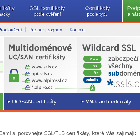
ifikáty
SSL certifikáty
Certifikáty
Podp
načky
podle ověření
podle typu
a nást
Prodloužení
Partner program
Kontakt
UC/SAN certifikáty
Wildcard certifikáty
 Sami si porovnejte SSL/TLS certifikáty, které Vás zajímají: