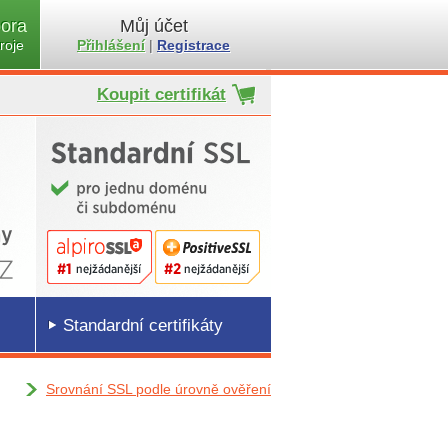
ora
Můj účet
roje
Přihlášení
|
Registrace
Koupit certifikát
Standardní certifikáty
Srovnání SSL podle úrovně ověření