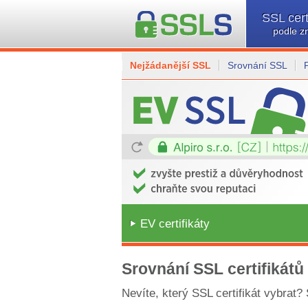
SSL cert
podle z
Nejžádanější SSL
Srovnání SSL
EV certifikáty
Srovnání SSL certifikátů
Nevíte, který SSL certifikát vybrat?