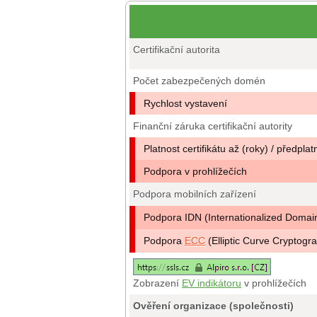
Certifikační autorita
Počet zabezpečených domén
Rychlost vystavení
Finanční záruka certifikační autority
Platnost certifikátu až (roky) / předplat
Podpora v prohlížečích
Podpora mobilních zařízení
Podpora IDN (Internationalized Doma
Podpora
ECC
(Elliptic Curve Cryptogr
Zobrazení
EV indikátoru
v prohlížečích
Ověření organizace (společnosti)