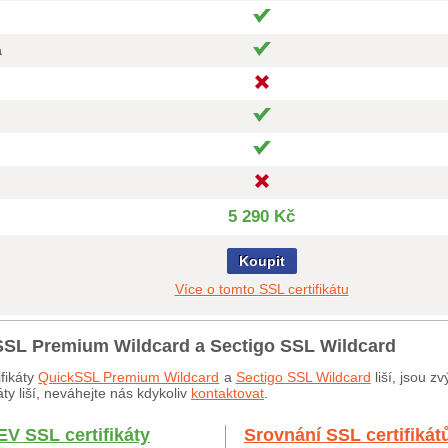
a
5 290 Kč
Koupit
Více o tomto SSL certifikátu
kSSL Premium Wildcard a Sectigo SSL Wildcard
fikáty
QuickSSL Premium Wildcard
a
Sectigo SSL Wildcard
liší, jsou 
ty liší, neváhejte nás kdykoliv
kontaktovat
.
EV SSL certifikáty
Srovnání SSL certifikát