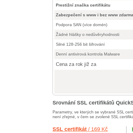
Prestižní značka certifikátu
Zabezpečení s www i bez www zdarm
Podpora SAN (více domén)
Žádné hlášky o nedůvěryhodnosti
Silné 128-256 bit šifrování
Denní antivirová kontrola Malware
Cena za rok již za
Srovnání SSL certifikátů Quic
Parametry, ve kterých se vybrané SSL certi
není zřejmé, v čem se zvolené SSL certifiká
SSL certifikát
/ 169 Kč