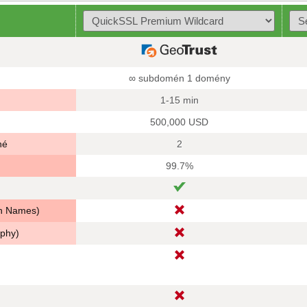
∞ subdomén 1 domény
1-15 min
500,000 USD
né
2
99.7%
in Names)
aphy)