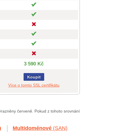
3 590 Kč
Koupit
Více o tomto SSL certifikátu
zvýrazněny červeně. Pokud z tohoto srovnání
ů
Multidoménové
(SAN)