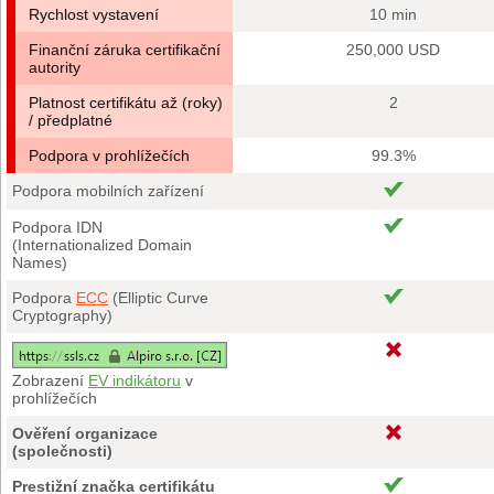
Rychlost vystavení
10 min
Finanční záruka certifikační
250,000 USD
autority
Platnost certifikátu až (roky)
2
/ předplatné
Podpora v prohlížečích
99.3%
Podpora mobilních zařízení
Podpora IDN
(Internationalized Domain
Names)
Podpora
ECC
(Elliptic Curve
Cryptography)
Zobrazení
EV indikátoru
v
prohlížečích
Ověření organizace
(společnosti)
Prestižní značka certifikátu