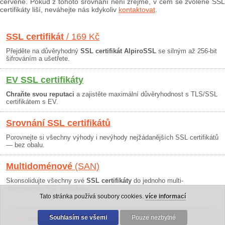
červeně. Pokud z tohoto srovnání není zřejmé, v čem se zvolené SSL
certifikáty liší, neváhejte nás kdykoliv
kontaktovat
.
SSL certifikát
/ 169 Kč
Přejděte na důvěryhodný
SSL certifikát AlpiroSSL
se silným až 256-bit
šifrováním a ušetřete.
EV SSL certifikáty
Chraňte svou reputaci
a zajistěte maximální důvěryhodnost s TLS/SSL
certifikátem s EV.
Srovnání SSL certifikátů
Porovnejte si všechny výhody i nevýhody nejžádanějších SSL certifikátů
— bez obalu.
Multidoménové
(SAN)
Skonsolidujte všechny své
SSL certifikáty
do jednoho multi-
doménového SSL certifikátu!
Tato stránka používá soubory cookies.
více informací
Osobní údaje
|
Obchodní podmínky
Souhlasím se všemi
|
30 dní záruka
Pouze nezbytné