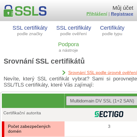
Můj účet
Přihlášení
|
Registrace
SSL certifikáty
SSL certifikáty
Certifikáty
podle značky
podle ověření
podle typu
Podpora
a nástroje
Srovnání SSL certifikátů
Srovnání SSL podle úrovně ověření
Nevíte, který SSL certifikát vybrat? Sami si porovnejte
SSL/TLS certifikáty, které Vás zajímají:
Certifikační autorita
Počet zabezpečených
3
domén