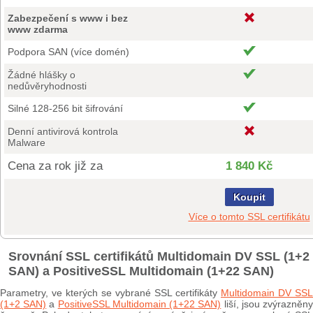
Zabezpečení s www i bez
www zdarma
Podpora SAN (více domén)
Žádné hlášky o
nedůvěryhodnosti
Silné 128-256 bit šifrování
Denní antivirová kontrola
Malware
Cena za rok již za
1 840 Kč
Koupit
Více o tomto SSL certifikátu
Srovnání SSL certifikátů Multidomain DV SSL (1+2
SAN) a PositiveSSL Multidomain (1+22 SAN)
Parametry, ve kterých se vybrané SSL certifikáty
Multidomain DV SSL
(1+2 SAN)
a
PositiveSSL Multidomain (1+22 SAN)
liší, jsou zvýrazněn