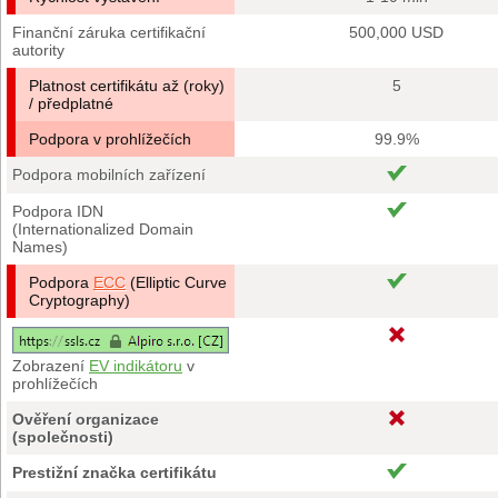
Finanční záruka certifikační
500,000 USD
autority
Platnost certifikátu až (roky)
5
/ předplatné
Podpora v prohlížečích
99.9%
Podpora mobilních zařízení
Podpora IDN
(Internationalized Domain
Names)
Podpora
ECC
(Elliptic Curve
Cryptography)
Zobrazení
EV indikátoru
v
prohlížečích
Ověření organizace
(společnosti)
Prestižní značka certifikátu