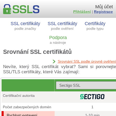
Můj účet
Přihlášení
|
Registrace
SSL certifikáty
SSL certifikáty
Certifikáty
podle značky
podle ověření
podle typu
Podpora
a nástroje
Srovnání SSL certifikátů
Srovnání SSL podle úrovně ověření
Nevíte, který SSL certifikát vybrat? Sami si porovnejte
SSL/TLS certifikáty, které Vás zajímají:
Certifikační autorita
Počet zabezpečených domén
1
Rychlost vystavení
1-10 min