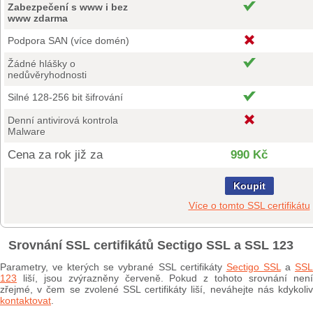
Zabezpečení s www i bez
www zdarma
Podpora SAN (více domén)
Žádné hlášky o
nedůvěryhodnosti
Silné 128-256 bit šifrování
Denní antivirová kontrola
Malware
Cena za rok již za
990 Kč
Koupit
Více o tomto SSL certifikátu
Srovnání SSL certifikátů Sectigo SSL a SSL 123
Parametry, ve kterých se vybrané SSL certifikáty
Sectigo SSL
a
SS
123
liší, jsou zvýrazněny červeně. Pokud z tohoto srovnání není
zřejmé, v čem se zvolené SSL certifikáty liší, neváhejte nás kdykoliv
kontaktovat
.