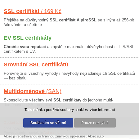
SSL certifikát
/ 169 Kč
Přejděte na důvěryhodný
SSL certifikát AlpiroSSL
se silným až 256-bit
šifrováním a ušetřete.
EV SSL certifikáty
Chraňte svou reputaci
a zajistěte maximální důvěryhodnost s TLS/SSL
certifikátem s EV.
Srovnání SSL certifikátů
Porovnejte si všechny výhody i nevýhody nejžádanějších SSL certifikátů
— bez obalu.
Multidoménové
(SAN)
Skonsolidujte všechny své
SSL certifikáty
do jednoho multi-
doménového SSL certifikátu!
Tato stránka používá soubory cookies.
více informací
Osobní údaje
|
Obchodní podmínky
Souhlasím se všemi
|
30 dní záruka
Pouze nezbytné
2006-2026 © SSLS.CZ - Všechna práva vyhrazena.
Provozovatelem portálu je
Alpiro s.r.o.
Alpiro je registrovanou ochrannou známkou společnosti Alpiro s.r.o.