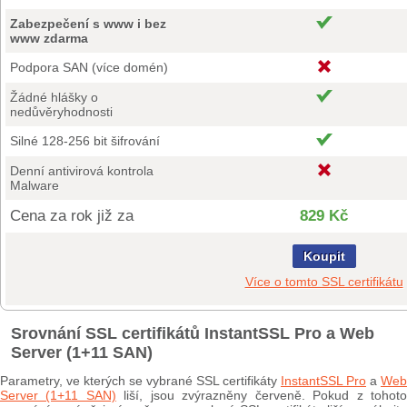
Zabezpečení s www i bez
www zdarma
Podpora SAN (více domén)
Žádné hlášky o
nedůvěryhodnosti
Silné 128-256 bit šifrování
Denní antivirová kontrola
Malware
Cena za rok již za
829 Kč
Koupit
Více o tomto SSL certifikátu
Srovnání SSL certifikátů InstantSSL Pro a Web
Server (1+11 SAN)
Parametry, ve kterých se vybrané SSL certifikáty
InstantSSL Pro
a
Web
Server (1+11 SAN)
liší, jsou zvýrazněny červeně. Pokud z tohot