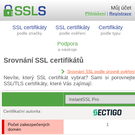
Můj účet
Přihlášení
|
Registrace
SSL certifikáty
SSL certifikáty
Certifikáty
podle značky
podle ověření
podle typu
Podpora
a nástroje
Srovnání SSL certifikátů
Srovnání SSL podle úrovně ověření
Nevíte, který SSL certifikát vybrat? Sami si porovnejte
SSL/TLS certifikáty, které Vás zajímají:
Certifikační autorita
Počet zabezpečených
1
domén