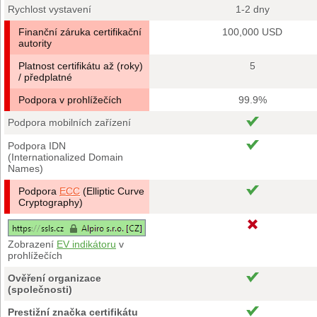
Rychlost vystavení
1-2 dny
Finanční záruka certifikační
100,000 USD
autority
Platnost certifikátu až (roky)
5
/ předplatné
Podpora v prohlížečích
99.9%
Podpora mobilních zařízení
Podpora IDN
(Internationalized Domain
Names)
Podpora
ECC
(Elliptic Curve
Cryptography)
Zobrazení
EV indikátoru
v
prohlížečích
Ověření organizace
(společnosti)
Prestižní značka certifikátu