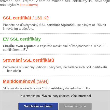
srovnání není zřejmé, v čem se zvolené SSL certifikáty liší, neváhejte
nás kdykoliv
kontaktovat
.
SSL certifikát
/ 169 Kč
Přejděte na důvěryhodný
SSL certifikát AlpiroSSL
se silným až 256-bit
šifrováním a ušetřete.
EV SSL certifikáty
Chraňte svou reputaci
a zajistěte maximální důvěryhodnost s TLS/SSL
certifikátem s EV.
Srovnání SSL certifikátů
Porovnejte si všechny výhody i nevýhody nejžádanějších SSL certifikátů
— bez obalu.
Multidoménové
(SAN)
Skonsolidujte všechny své
SSL certifikáty
do jednoho multi-
doménového SSL certifikátu!
Tato stránka používá soubory cookies.
více informací
Osobní údaje
|
Obchodní podmínky
Souhlasím se všemi
|
30 dní záruka
Pouze nezbytné