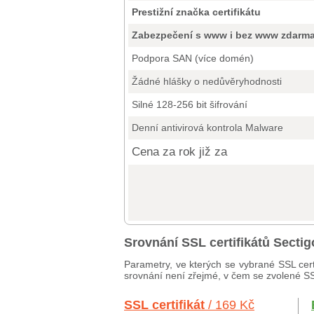
Prestižní značka certifikátu
Zabezpečení s www i bez www zdarm
Podpora SAN (více domén)
Žádné hlášky o nedůvěryhodnosti
Silné 128-256 bit šifrování
Denní antivirová kontrola Malware
Cena za rok již za
Srovnání SSL certifikátů Secti
Parametry, ve kterých se vybrané SSL cert
srovnání není zřejmé, v čem se zvolené SSL 
SSL certifikát
/ 169 Kč