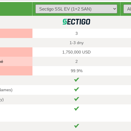
3
1-3 dny
1,750,000 USD
né
2
99.9%
 Names)
hy)