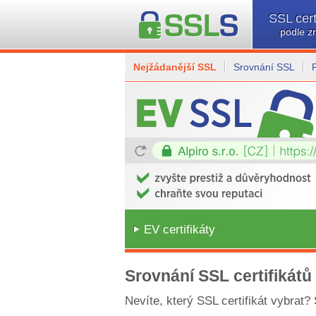
SSL cert
podle z
Nejžádanější SSL
Srovnání SSL
EV certifikáty
Srovnání SSL certifikátů
Nevíte, který SSL certifikát vybrat?