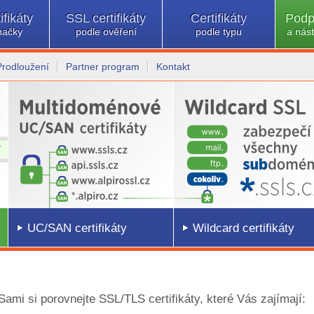
ifikáty
SSL certifikáty
Certifikáty
Podp
načky
podle ověření
podle typu
a nást
Prodloužení
Partner program
Kontakt
UC/SAN certifikáty
Wildcard certifikáty
 Sami si porovnejte SSL/TLS certifikáty, které Vás zajímají: