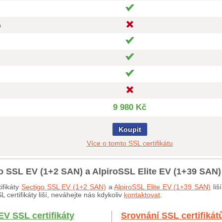
a
9 980 Kč
Koupit
Více o tomto SSL certifikátu
go SSL EV (1+2 SAN) a AlpiroSSL Elite EV (1+39 SAN)
ifikáty
Sectigo SSL EV (1+2 SAN)
a
AlpiroSSL Elite EV (1+39 SAN)
liš
certifikáty liší, neváhejte nás kdykoliv
kontaktovat
.
EV SSL certifikáty
Srovnání SSL certifikát