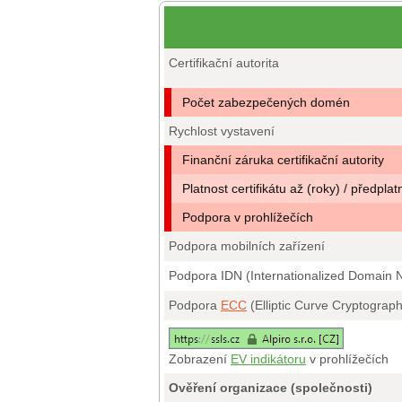
Certifikační autorita
Počet zabezpečených domén
Rychlost vystavení
Finanční záruka certifikační autority
Platnost certifikátu až (roky) / předplat
Podpora v prohlížečích
Podpora mobilních zařízení
Podpora IDN (Internationalized Domain
Podpora
ECC
(Elliptic Curve Cryptograp
Zobrazení
EV indikátoru
v prohlížečích
Ověření organizace (společnosti)