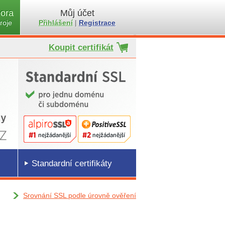
ora
Můj účet
roje
Přihlášení
|
Registrace
Koupit certifikát
Standardní certifikáty
Srovnání SSL podle úrovně ověření