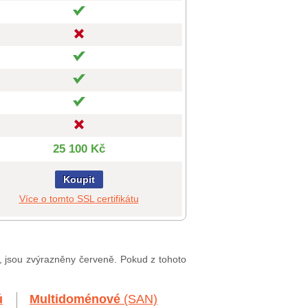
25 100 Kč
Koupit
Více o tomto SSL certifikátu
í, jsou zvýrazněny červeně. Pokud z tohoto
ů
Multidoménové
(SAN)