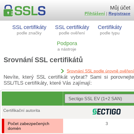
Můj účet
Přihlášení
|
Registrace
SSL certifikáty
SSL certifikáty
Certifikáty
podle značky
podle ověření
podle typu
Podpora
a nástroje
Srovnání SSL certifikátů
Srovnání SSL podle úrovně ověření
Nevíte, který SSL certifikát vybrat? Sami si porovnejte
SSL/TLS certifikáty, které Vás zajímají:
Certifikační autorita
Počet zabezpečených
3
domén