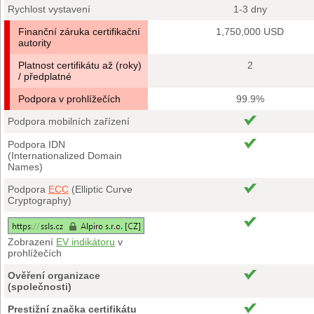
Rychlost vystavení
1-3 dny
Finanční záruka certifikační
1,750,000 USD
autority
Platnost certifikátu až (roky)
2
/ předplatné
Podpora v prohlížečích
99.9%
Podpora mobilních zařízení
Podpora IDN
(Internationalized Domain
Names)
Podpora
ECC
(Elliptic Curve
Cryptography)
Zobrazení
EV indikátoru
v
prohlížečích
Ověření organizace
(společnosti)
Prestižní značka certifikátu