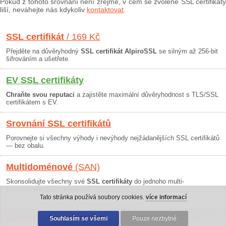
Pokud z tohoto srovnání není zřejmé, v čem se zvolené SSL certifikáty
liší, neváhejte nás kdykoliv
kontaktovat
.
SSL certifikát
/ 169 Kč
Přejděte na důvěryhodný
SSL certifikát AlpiroSSL
se silným až 256-bit
šifrováním a ušetřete.
EV SSL certifikáty
Chraňte svou reputaci
a zajistěte maximální důvěryhodnost s TLS/SSL
certifikátem s EV.
Srovnání SSL certifikátů
Porovnejte si všechny výhody i nevýhody nejžádanějších SSL certifikátů
— bez obalu.
Multidoménové
(SAN)
Skonsolidujte všechny své
SSL certifikáty
do jednoho multi-
doménového SSL certifikátu!
Tato stránka používá soubory cookies.
více informací
Osobní údaje
|
Obchodní podmínky
Souhlasím se všemi
|
30 dní záruka
Pouze nezbytné