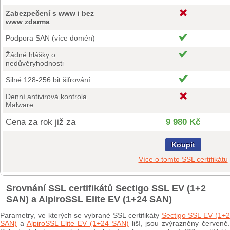
Zabezpečení s www i bez
www zdarma
Podpora SAN (více domén)
Žádné hlášky o
nedůvěryhodnosti
Silné 128-256 bit šifrování
Denní antivirová kontrola
Malware
Cena za rok již za
9 980 Kč
Koupit
Více o tomto SSL certifikátu
Srovnání SSL certifikátů Sectigo SSL EV (1+2
SAN) a AlpiroSSL Elite EV (1+24 SAN)
Parametry, ve kterých se vybrané SSL certifikáty
Sectigo SSL EV (1+
SAN)
a
AlpiroSSL Elite EV (1+24 SAN)
liší, jsou zvýrazněny červeně