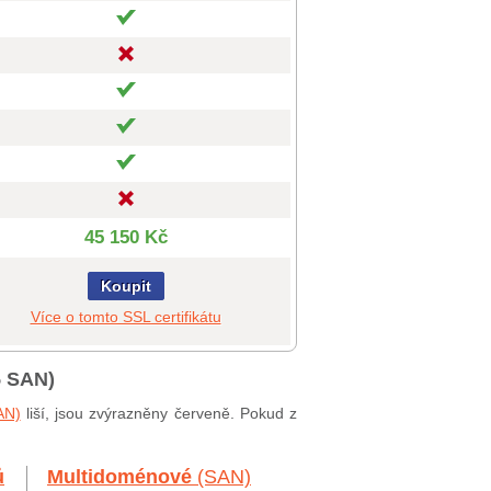
45 150 Kč
Koupit
Více o tomto SSL certifikátu
5 SAN)
AN)
liší, jsou zvýrazněny červeně. Pokud z
ů
Multidoménové
(SAN)