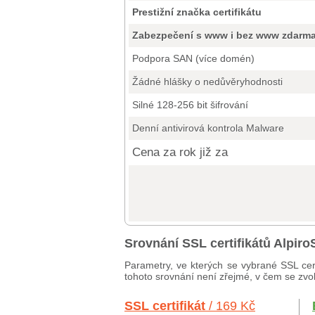
Prestižní značka certifikátu
Zabezpečení s www i bez www zdarm
Podpora SAN (více domén)
Žádné hlášky o nedůvěryhodnosti
Silné 128-256 bit šifrování
Denní antivirová kontrola Malware
Cena za rok již za
Srovnání SSL certifikátů Alpir
Parametry, ve kterých se vybrané SSL cert
tohoto srovnání není zřejmé, v čem se zvole
SSL certifikát
/ 169 Kč