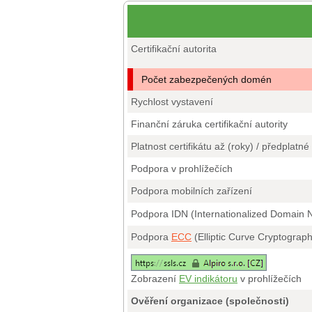
Certifikační autorita
Počet zabezpečených domén
Rychlost vystavení
Finanční záruka certifikační autority
Platnost certifikátu až (roky) / předplatné
Podpora v prohlížečích
Podpora mobilních zařízení
Podpora IDN (Internationalized Domain
Podpora
ECC
(Elliptic Curve Cryptograp
Zobrazení
EV indikátoru
v prohlížečích
Ověření organizace (společnosti)