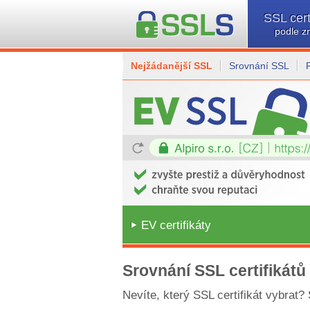
SSL cert
podle z
Nejžádanější SSL
Srovnání SSL
EV certifikáty
Srovnání SSL certifikátů
Nevíte, který SSL certifikát vybrat?