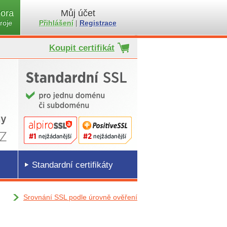
ora
Můj účet
roje
Přihlášení
|
Registrace
Koupit certifikát
Standardní certifikáty
Srovnání SSL podle úrovně ověření