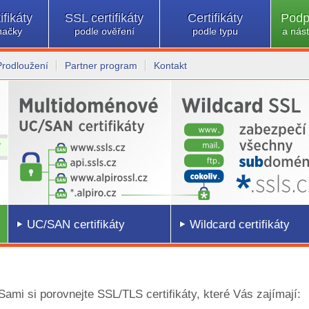
ifikáty
SSL certifikáty
Certifikáty
Podp
načky
podle ověření
podle typu
a nást
Prodloužení
Partner program
Kontakt
UC/SAN certifikáty
Wildcard certifikáty
 Sami si porovnejte SSL/TLS certifikáty, které Vás zajímají: