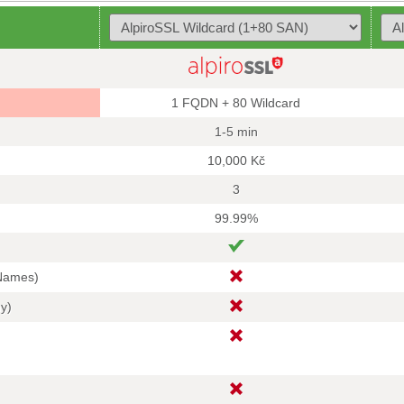
1 FQDN + 80 Wildcard
1-5 min
10,000 Kč
3
99.99%
 Names)
hy)