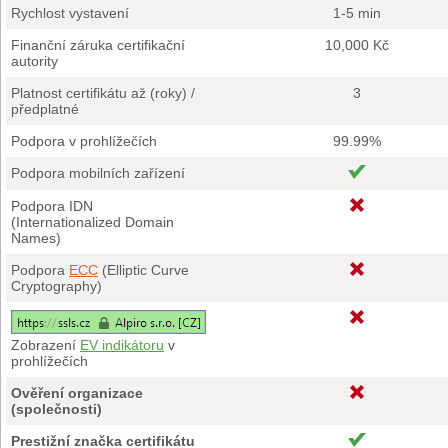
Rychlost vystavení
1-5 min
Finanční záruka certifikační
10,000 Kč
autority
Platnost certifikátu až (roky) /
3
předplatné
Podpora v prohlížečích
99.99%
Podpora mobilních zařízení
Podpora IDN
(Internationalized Domain
Names)
Podpora
ECC
(Elliptic Curve
Cryptography)
Zobrazení
EV indikátoru
v
prohlížečích
Ověření organizace
(společnosti)
Prestižní značka certifikátu