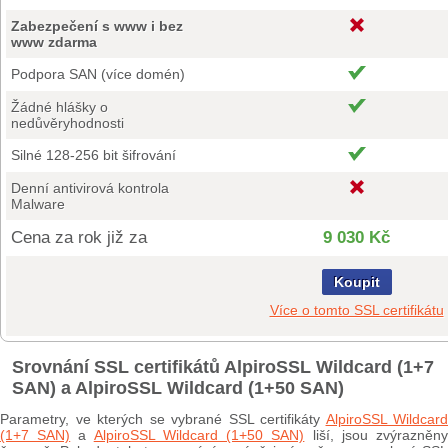
Zabezpečení s www i bez
www zdarma
Podpora SAN (více domén)
Žádné hlášky o
nedůvěryhodnosti
Silné 128-256 bit šifrování
Denní antivirová kontrola
Malware
Cena za rok již za
9 030 Kč
Koupit
Více o tomto SSL certifikátu
Srovnání SSL certifikátů AlpiroSSL Wildcard (1+7
SAN) a AlpiroSSL Wildcard (1+50 SAN)
Parametry, ve kterých se vybrané SSL certifikáty
AlpiroSSL Wildcard
(1+7 SAN)
a
AlpiroSSL Wildcard (1+50 SAN)
liší, jsou zvýrazněn