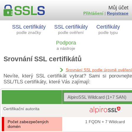
Můj účet
Přihlášení
|
Registrace
SSL certifikáty
SSL certifikáty
Certifikáty
podle značky
podle ověření
podle typu
Podpora
a nástroje
Srovnání SSL certifikátů
Srovnání SSL podle úrovně ověření
Nevíte, který SSL certifikát vybrat? Sami si porovnejte
SSL/TLS certifikáty, které Vás zajímají:
Certifikační autorita
Počet zabezpečených
1 FQDN + 7 Wildcard
domén