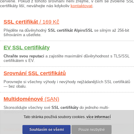
červeně. Pokud z tohoto srovnání není zřejmé, v čem se zvolené SSL
certifikáty liší, neváhejte nás kdykoliv
kontaktovat
.
SSL certifikát
/ 169 Kč
Přejděte na důvěryhodný
SSL certifikát AlpiroSSL
se silným až 256-bit
šifrováním a ušetřete.
EV SSL certifikáty
Chraňte svou reputaci
a zajistěte maximální důvěryhodnost s TLS/SSL
certifikátem s EV.
Srovnání SSL certifikátů
Porovnejte si všechny výhody i nevýhody nejžádanějších SSL certifikátů
— bez obalu.
Multidoménové
(SAN)
Skonsolidujte všechny své
SSL certifikáty
do jednoho multi-
doménového SSL certifikátu!
Tato stránka používá soubory cookies.
více informací
Osobní údaje
|
Obchodní podmínky
Souhlasím se všemi
|
30 dní záruka
Pouze nezbytné