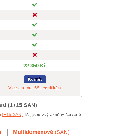
22 350 Kč
Koupit
Více o tomto SSL certifikátu
ard (1+15 SAN)
 (1+15 SAN)
liší, jsou zvýrazněny červeně.
ů
Multidoménové
(SAN)