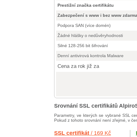
Prestižní značka certifikátu
Zabezpečení s www i bez www zdarm
Podpora SAN (více domén)
Žádné hlášky o nedůvěryhodnosti
Silné 128-256 bit šifrování
Denní antivirová kontrola Malware
Cena za rok již za
Srovnání SSL certifikátů Alpi
Parametry, ve kterých se vybrané SSL cer
Pokud z tohoto srovnání není zřejmé, v čem
SSL certifikát
/ 169 Kč