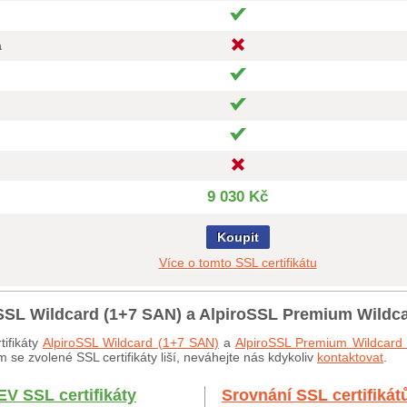
a
9 030 Kč
Koupit
Více o tomto SSL certifikátu
roSSL Wildcard (1+7 SAN) a AlpiroSSL Premium Wildc
tifikáty
AlpiroSSL Wildcard (1+7 SAN)
a
AlpiroSSL Premium Wildcard
 se zvolené SSL certifikáty liší, neváhejte nás kdykoliv
kontaktovat
.
EV SSL certifikáty
Srovnání SSL certifikát