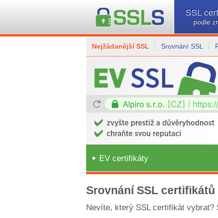
SSL cert
podle z
Nejžádanější SSL
Srovnání SSL
EV certifikáty
Srovnání SSL certifikátů
Nevíte, který SSL certifikát vybrat?