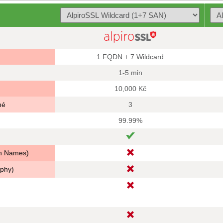
1 FQDN + 7 Wildcard
1-5 min
10,000 Kč
né
3
99.99%
in Names)
aphy)