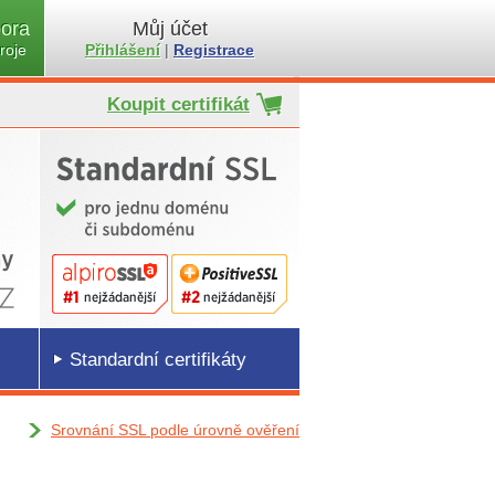
ora
Můj účet
roje
Přihlášení
|
Registrace
Koupit certifikát
Standardní certifikáty
Srovnání SSL podle úrovně ověření