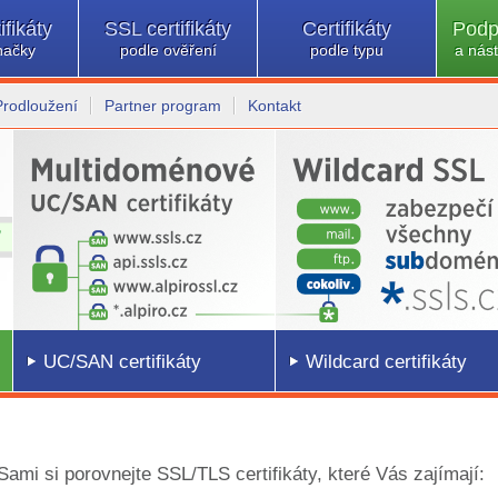
ifikáty
SSL certifikáty
Certifikáty
Podp
načky
podle ověření
podle typu
a nást
Prodloužení
Partner program
Kontakt
UC/SAN certifikáty
Wildcard certifikáty
 Sami si porovnejte SSL/TLS certifikáty, které Vás zajímají: