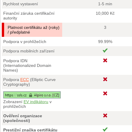
Rychlost vystavení
1-5 min
Finanční záruka certifikační
10,000 Kč
autority
Platnost certifikátu až (roky)
3
/ předplatné
Podpora v prohlížečích
99.99%
Podpora mobilních zařízení
Podpora IDN
(Internationalized Domain
Names)
Podpora
ECC
(Elliptic Curve
Cryptography)
Zobrazení
EV indikátoru
v
prohlížečích
Ověření organizace
(společnosti)
Prestižní značka certifikátu