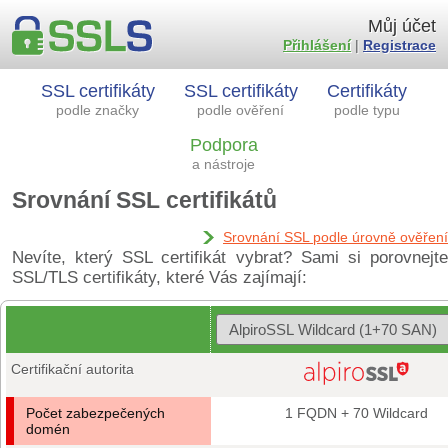
Můj účet
Přihlášení
|
Registrace
SSL certifikáty
SSL certifikáty
Certifikáty
podle značky
podle ověření
podle typu
Podpora
a nástroje
Srovnání SSL certifikátů
Srovnání SSL podle úrovně ověření
Nevíte, který SSL certifikát vybrat? Sami si porovnejte
SSL/TLS certifikáty, které Vás zajímají:
Certifikační autorita
Počet zabezpečených
1 FQDN + 70 Wildcard
domén