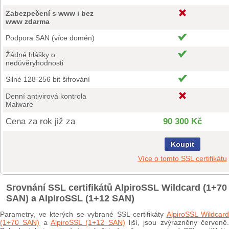
Zabezpečení s www i bez
www zdarma
Podpora SAN (více domén)
Žádné hlášky o
nedůvěryhodnosti
Silné 128-256 bit šifrování
Denní antivirová kontrola
Malware
Cena za rok již za
90 300 Kč
Koupit
Více o tomto SSL certifikátu
Srovnání SSL certifikátů AlpiroSSL Wildcard (1+70
SAN) a AlpiroSSL (1+12 SAN)
Parametry, ve kterých se vybrané SSL certifikáty
AlpiroSSL Wildcard
(1+70 SAN)
a
AlpiroSSL (1+12 SAN)
liší, jsou zvýrazněny červeně