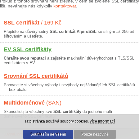
Pokud z tohoto srovnání není zřejmé, v čem se zvolené SSL certifikáty
liší, neváhejte nás kdykoliv
kontaktovat
.
SSL certifikát
/ 169 Kč
Přejděte na důvěryhodný
SSL certifikát AlpiroSSL
se silným až 256-bit
šifrováním a ušetřete.
EV SSL certifikáty
Chraňte svou reputaci
a zajistěte maximální důvěryhodnost s TLS/SSL
certifikátem s EV.
Srovnání SSL certifikátů
Porovnejte si všechny výhody i nevýhody nejžádanějších SSL certifikátů
— bez obalu.
Multidoménové
(SAN)
Skonsolidujte všechny své
SSL certifikáty
do jednoho multi-
doménového SSL certifikátu!
Tato stránka používá soubory cookies.
více informací
Osobní údaje
|
Obchodní podmínky
Souhlasím se všemi
|
30 dní záruka
Pouze nezbytné