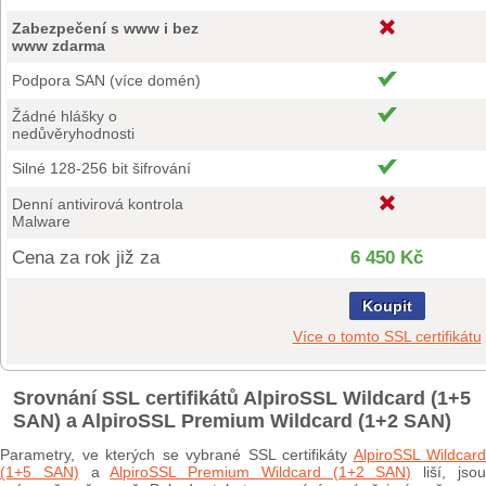
Zabezpečení s www i bez
www zdarma
Podpora SAN (více domén)
Žádné hlášky o
nedůvěryhodnosti
Silné 128-256 bit šifrování
Denní antivirová kontrola
Malware
Cena za rok již za
6 450 Kč
Koupit
Více o tomto SSL certifikátu
Srovnání SSL certifikátů AlpiroSSL Wildcard (1+5
SAN) a AlpiroSSL Premium Wildcard (1+2 SAN)
Parametry, ve kterých se vybrané SSL certifikáty
AlpiroSSL Wildcard
(1+5 SAN)
a
AlpiroSSL Premium Wildcard (1+2 SAN)
liší, jso