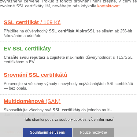
zvýrazněny červeně. Pokud z tohoto srovnání není zřejmé, v čem se
zvolené SSL certifikáty liší, neváhejte nás kdykoliv
kontaktovat
.
SSL certifikát
/ 169 Kč
Přejděte na důvěryhodný
SSL certifikát AlpiroSSL
se silným až 256-bit
šifrováním a ušetřete.
EV SSL certifikáty
Chraňte svou reputaci
a zajistěte maximální důvěryhodnost s TLS/SSL
certifikátem s EV.
Srovnání SSL certifikátů
Porovnejte si všechny výhody i nevýhody nejžádanějších SSL certifikátů
— bez obalu.
Multidoménové
(SAN)
Skonsolidujte všechny své
SSL certifikáty
do jednoho multi-
doménového SSL certifikátu!
Tato stránka používá soubory cookies.
více informací
Osobní údaje
|
Obchodní podmínky
Souhlasím se všemi
|
30 dní záruka
Pouze nezbytné