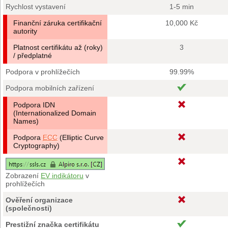
Rychlost vystavení
1-5 min
Finanční záruka certifikační
10,000 Kč
autority
Platnost certifikátu až (roky)
3
/ předplatné
Podpora v prohlížečích
99.99%
Podpora mobilních zařízení
Podpora IDN
(Internationalized Domain
Names)
Podpora
ECC
(Elliptic Curve
Cryptography)
Zobrazení
EV indikátoru
v
prohlížečích
Ověření organizace
(společnosti)
Prestižní značka certifikátu