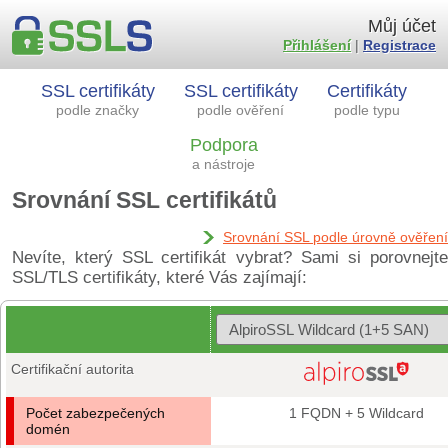
Můj účet
Přihlášení
|
Registrace
SSL certifikáty
SSL certifikáty
Certifikáty
podle značky
podle ověření
podle typu
Podpora
a nástroje
Srovnání SSL certifikátů
Srovnání SSL podle úrovně ověření
Nevíte, který SSL certifikát vybrat? Sami si porovnejte
SSL/TLS certifikáty, které Vás zajímají:
Certifikační autorita
Počet zabezpečených
1 FQDN + 5 Wildcard
domén