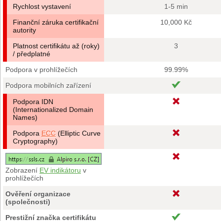
Rychlost vystavení
1-5 min
Finanční záruka certifikační
10,000 Kč
autority
Platnost certifikátu až (roky)
3
/ předplatné
Podpora v prohlížečích
99.99%
Podpora mobilních zařízení
Podpora IDN
(Internationalized Domain
Names)
Podpora
ECC
(Elliptic Curve
Cryptography)
Zobrazení
EV indikátoru
v
prohlížečích
Ověření organizace
(společnosti)
Prestižní značka certifikátu