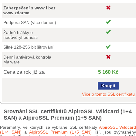
Zabezpečení s www i bez
www zdarma
Podpora SAN (více domén)
Žádné hlášky o
nedůvěryhodnosti
Silné 128-256 bit šifrování
Denní antivirová kontrola
Malware
Cena za rok již za
5 160 Kč
Koupit
Více o tomto SSL certifikátu
Srovnání SSL certifikátů AlpiroSSL Wildcard (1+4
SAN) a AlpiroSSL Premium (1+5 SAN)
Parametry, ve kterých se vybrané SSL certifikáty
AlpiroSSL Wildcard
(1+4 SAN)
a
AlpiroSSL Premium (1+5 SAN)
liší, jsou zvýrazněn