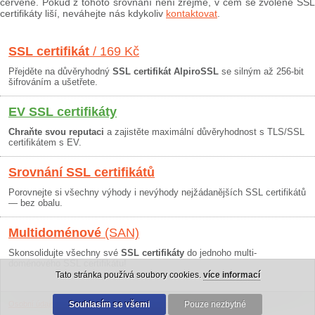
červeně. Pokud z tohoto srovnání není zřejmé, v čem se zvolené SSL
certifikáty liší, neváhejte nás kdykoliv
kontaktovat
.
SSL certifikát
/ 169 Kč
Přejděte na důvěryhodný
SSL certifikát AlpiroSSL
se silným až 256-bit
šifrováním a ušetřete.
EV SSL certifikáty
Chraňte svou reputaci
a zajistěte maximální důvěryhodnost s TLS/SSL
certifikátem s EV.
Srovnání SSL certifikátů
Porovnejte si všechny výhody i nevýhody nejžádanějších SSL certifikátů
— bez obalu.
Multidoménové
(SAN)
Skonsolidujte všechny své
SSL certifikáty
do jednoho multi-
doménového SSL certifikátu!
Tato stránka používá soubory cookies.
více informací
Osobní údaje
|
Obchodní podmínky
Souhlasím se všemi
|
30 dní záruka
Pouze nezbytné