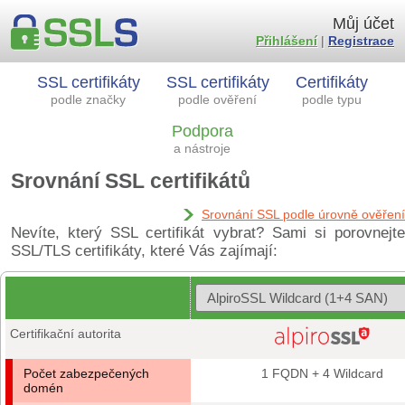
Můj účet
Přihlášení
|
Registrace
SSL certifikáty
SSL certifikáty
Certifikáty
podle značky
podle ověření
podle typu
Podpora
a nástroje
Srovnání SSL certifikátů
Srovnání SSL podle úrovně ověření
Nevíte, který SSL certifikát vybrat? Sami si porovnejte
SSL/TLS certifikáty, které Vás zajímají:
Certifikační autorita
Počet zabezpečených
1 FQDN + 4 Wildcard
domén