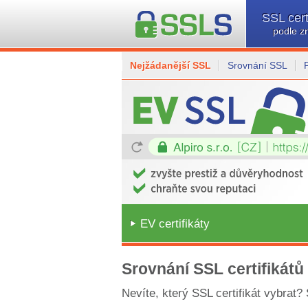
SSL cert
podle z
Nejžádanější SSL
Srovnání SSL
EV certifikáty
Srovnání SSL certifikátů
Nevíte, který SSL certifikát vybrat?