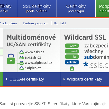
ifikáty
SSL certifikáty
Certifikáty
Podp
načky
podle ověření
podle typu
a nást
Prodloužení
Partner program
Kontakt
UC/SAN certifikáty
Wildcard certifikáty
 Sami si porovnejte SSL/TLS certifikáty, které Vás zajímají: