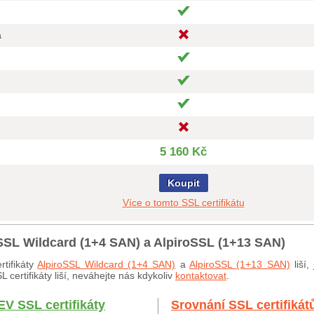
a
5 160 Kč
Koupit
Více o tomto SSL certifikátu
oSSL Wildcard (1+4 SAN) a AlpiroSSL (1+13 SAN)
tifikáty
AlpiroSSL Wildcard (1+4 SAN)
a
AlpiroSSL (1+13 SAN)
liší,
certifikáty liší, neváhejte nás kdykoliv
kontaktovat
.
EV SSL certifikáty
Srovnání SSL certifikát