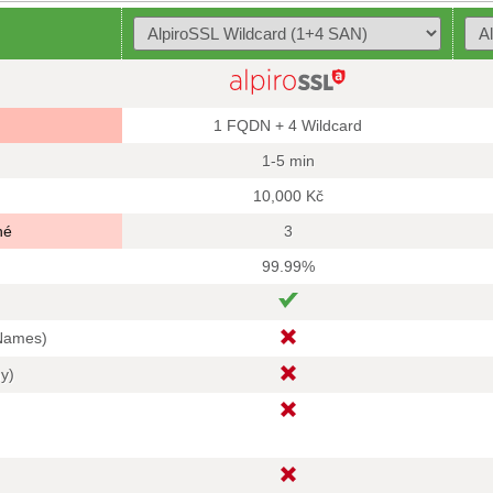
1 FQDN + 4 Wildcard
1-5 min
10,000 Kč
né
3
99.99%
 Names)
hy)