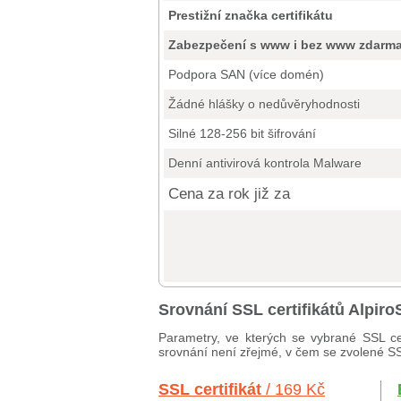
Prestižní značka certifikátu
Zabezpečení s www i bez www zdarm
Podpora SAN (více domén)
Žádné hlášky o nedůvěryhodnosti
Silné 128-256 bit šifrování
Denní antivirová kontrola Malware
Cena za rok již za
Srovnání SSL certifikátů Alpir
Parametry, ve kterých se vybrané SSL cer
srovnání není zřejmé, v čem se zvolené SSL 
SSL certifikát
/ 169 Kč