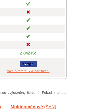
2 842 Kč
Koupit
Více o tomto SSL certifikátu
 jsou zvýrazněny červeně. Pokud z tohoto
ů
Multidoménové
(SAN)