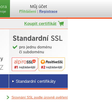
ora
Můj účet
roje
Přihlášení
|
Registrace
Koupit certifikát
Standardní certifikáty
Srovnání SSL podle úrovně ověření