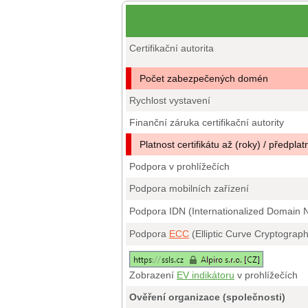
Certifikační autorita
Počet zabezpečených domén
Rychlost vystavení
Finanční záruka certifikační autority
Platnost certifikátu až (roky) / předplat
Podpora v prohlížečích
Podpora mobilních zařízení
Podpora IDN (Internationalized Domain
Podpora
ECC
(Elliptic Curve Cryptograp
Zobrazení
EV indikátoru
v prohlížečích
Ověření organizace (společnosti)