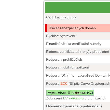
Certifikační autorita
Počet zabezpečených domén
Rychlost vystavení
Finanční záruka certifikační autority
Platnost certifikátu až (roky) / předplatné
Podpora v prohlížečích
Podpora mobilních zařízení
Podpora IDN (Internationalized Domain
Podpora
ECC
(Elliptic Curve Cryptograp
Zobrazení
EV indikátoru
v prohlížečích
Ověření organizace (společnosti)