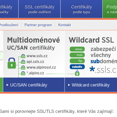
ifikáty
SSL certifikáty
Certifikáty
Podp
načky
podle ověření
podle typu
a nást
Prodloužení
Partner program
Kontakt
UC/SAN certifikáty
Wildcard certifikáty
 Sami si porovnejte SSL/TLS certifikáty, které Vás zajímají: