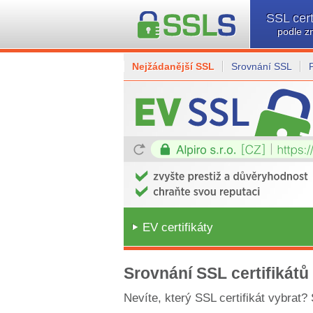
SSL cert
podle z
Nejžádanější SSL
Srovnání SSL
EV certifikáty
Srovnání SSL certifikátů
Nevíte, který SSL certifikát vybrat?