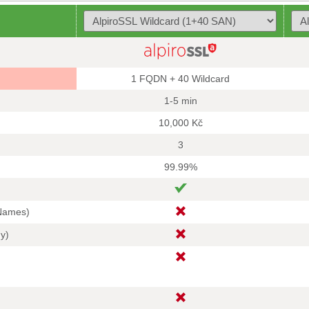
1 FQDN + 40 Wildcard
1-5 min
10,000 Kč
3
99.99%
 Names)
hy)