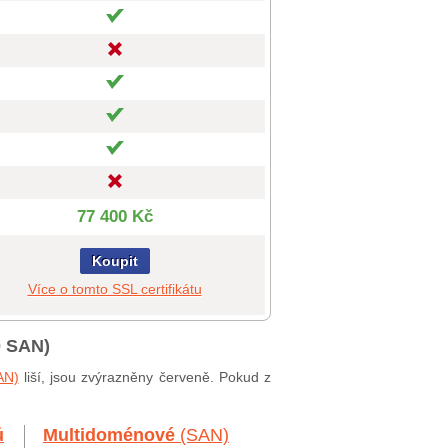
77 400 Kč
Koupit
Více o tomto SSL certifikátu
0 SAN)
AN)
liší, jsou zvýrazněny červeně. Pokud z
ů
Multidoménové
(SAN)