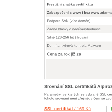
Prestižní značka certifikátu
Zabezpečení s www i bez www zdarm
Podpora SAN (více domén)
Žádné hlášky o nedůvěryhodnosti
Silné 128-256 bit šifrování
Denní antivirová kontrola Malware
Cena za rok již za
Srovnání SSL certifikátů Alpir
Parametry, ve kterých se vybrané SSL cert
tohoto srovnání není zřejmé, v čem se zvole
SSL certifikát
/ 169 Kč