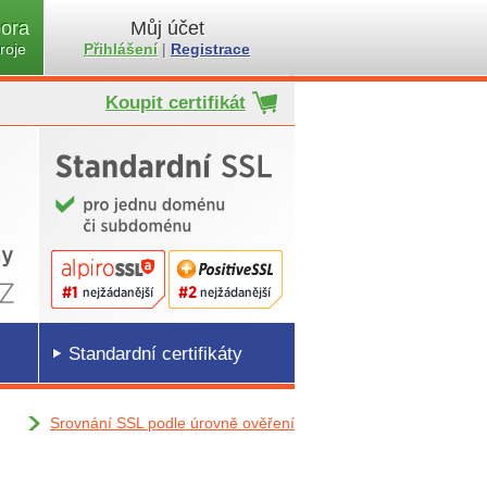
ora
Můj účet
roje
Přihlášení
|
Registrace
Koupit certifikát
Standardní certifikáty
Srovnání SSL podle úrovně ověření