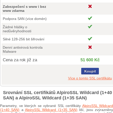
Zabezpečení s www i bez
www zdarma
Podpora SAN (více domén)
Žádné hlášky o
nedůvěryhodnosti
Silné 128-256 bit šifrování
Denní antivirová kontrola
Malware
Cena za rok již za
51 600 Kč
Koupit
Více o tomto SSL certifikátu
Srovnání SSL certifikátů AlpiroSSL Wildcard (1+40
SAN) a AlpiroSSL Wildcard (1+35 SAN)
Parametry, ve kterých se vybrané SSL certifikáty
AlpiroSSL Wildcard
(1+40 SAN)
a
AlpiroSSL Wildcard (1+35 SAN)
liší, jsou zvýrazněn