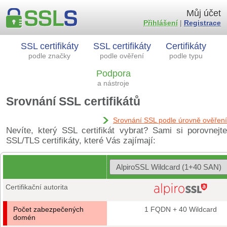
Můj účet
Přihlášení
|
Registrace
SSL certifikáty
SSL certifikáty
Certifikáty
podle značky
podle ověření
podle typu
Podpora
a nástroje
Srovnání SSL certifikátů
Srovnání SSL podle úrovně ověření
Nevíte, který SSL certifikát vybrat? Sami si porovnejte
SSL/TLS certifikáty, které Vás zajímají:
Certifikační autorita
Počet zabezpečených
1 FQDN + 40 Wildcard
domén