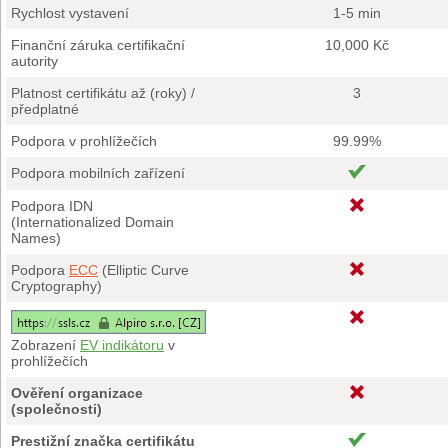
Rychlost vystavení
1-5 min
Finanční záruka certifikační
10,000 Kč
autority
Platnost certifikátu až (roky) /
3
předplatné
Podpora v prohlížečích
99.99%
Podpora mobilních zařízení
Podpora IDN
(Internationalized Domain
Names)
Podpora
ECC
(Elliptic Curve
Cryptography)
Zobrazení
EV indikátoru
v
prohlížečích
Ověření organizace
(společnosti)
Prestižní značka certifikátu