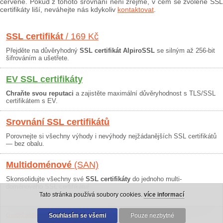
červeně. Pokud z tohoto srovnání není zřejmé, v čem se zvolené SSL
certifikáty liší, neváhejte nás kdykoliv
kontaktovat
.
SSL certifikát
/ 169 Kč
Přejděte na důvěryhodný
SSL certifikát AlpiroSSL
se silným až 256-bit
šifrováním a ušetřete.
EV SSL certifikáty
Chraňte svou reputaci
a zajistěte maximální důvěryhodnost s TLS/SSL
certifikátem s EV.
Srovnání SSL certifikátů
Porovnejte si všechny výhody i nevýhody nejžádanějších SSL certifikátů
— bez obalu.
Multidoménové
(SAN)
Skonsolidujte všechny své
SSL certifikáty
do jednoho multi-
doménového SSL certifikátu!
Tato stránka používá soubory cookies.
více informací
Osobní údaje
|
Obchodní podmínky
Souhlasím se všemi
|
30 dní záruka
Pouze nezbytné