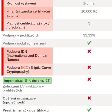
Rychlost vystavení
1-5 min
Finanční záruka certifikační
10,000 Kč
autority
Platnost certifikátu až (roky)
3
/ předplatné
Podpora v prohlížečích
99.99%
Podpora mobilních zařízení
Podpora IDN
(Internationalized Domain
Names)
Podpora
ECC
(Elliptic Curve
Cryptography)
Zobrazení
EV indikátoru
v
prohlížečích
Ověření organizace
(společnosti)
Prestižní značka certifikátu