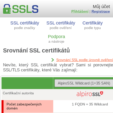
Můj účet
Přihlášení
|
Registrace
SSL certifikáty
SSL certifikáty
Certifikáty
podle značky
podle ověření
podle typu
Podpora
a nástroje
Srovnání SSL certifikátů
Srovnání SSL podle úrovně ověření
Nevíte, který SSL certifikát vybrat? Sami si porovnejte
SSL/TLS certifikáty, které Vás zajímají:
Certifikační autorita
Počet zabezpečených
1 FQDN + 35 Wildcard
domén