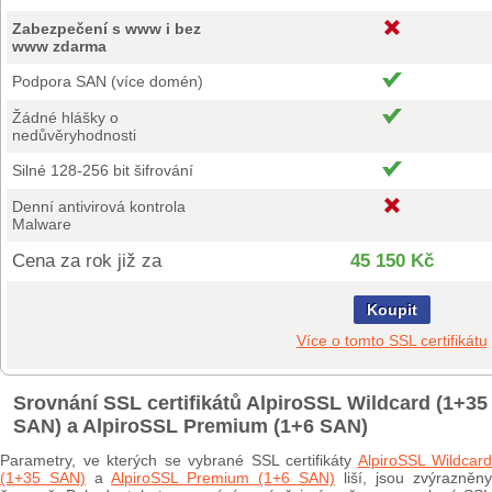
Zabezpečení s www i bez
www zdarma
Podpora SAN (více domén)
Žádné hlášky o
nedůvěryhodnosti
Silné 128-256 bit šifrování
Denní antivirová kontrola
Malware
Cena za rok již za
45 150 Kč
Koupit
Více o tomto SSL certifikátu
Srovnání SSL certifikátů AlpiroSSL Wildcard (1+35
SAN) a AlpiroSSL Premium (1+6 SAN)
Parametry, ve kterých se vybrané SSL certifikáty
AlpiroSSL Wildcard
(1+35 SAN)
a
AlpiroSSL Premium (1+6 SAN)
liší, jsou zvýrazněny