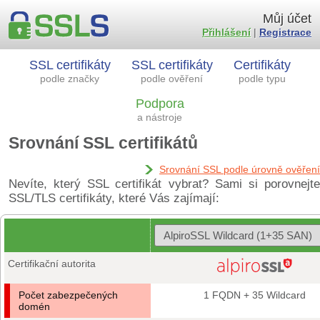
Můj účet
Přihlášení
|
Registrace
SSL certifikáty
SSL certifikáty
Certifikáty
podle značky
podle ověření
podle typu
Podpora
a nástroje
Srovnání SSL certifikátů
Srovnání SSL podle úrovně ověření
Nevíte, který SSL certifikát vybrat? Sami si porovnejte
SSL/TLS certifikáty, které Vás zajímají:
Certifikační autorita
Počet zabezpečených
1 FQDN + 35 Wildcard
domén