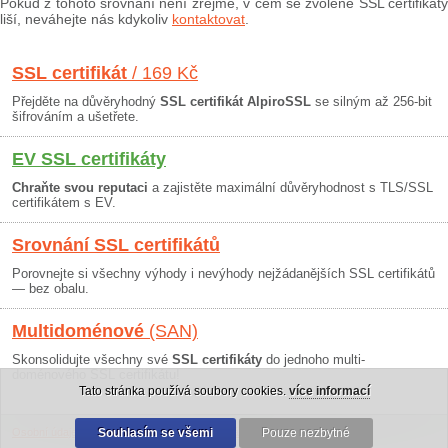
Pokud z tohoto srovnání není zřejmé, v čem se zvolené SSL certifikáty
liší, neváhejte nás kdykoliv
kontaktovat
.
SSL certifikát
/ 169 Kč
Přejděte na důvěryhodný
SSL certifikát AlpiroSSL
se silným až 256-bit
šifrováním a ušetřete.
EV SSL certifikáty
Chraňte svou reputaci
a zajistěte maximální důvěryhodnost s TLS/SSL
certifikátem s EV.
Srovnání SSL certifikátů
Porovnejte si všechny výhody i nevýhody nejžádanějších SSL certifikátů
— bez obalu.
Multidoménové
(SAN)
Skonsolidujte všechny své
SSL certifikáty
do jednoho multi-
doménového SSL certifikátu!
Tato stránka používá soubory cookies.
více informací
Osobní údaje
|
Obchodní podmínky
Souhlasím se všemi
|
30 dní záruka
Pouze nezbytné