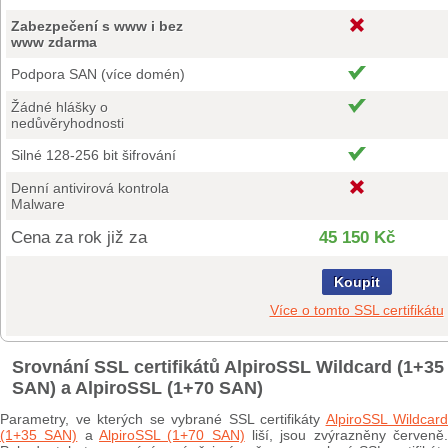
Zabezpečení s www i bez
www zdarma
Podpora SAN (více domén)
Žádné hlášky o
nedůvěryhodnosti
Silné 128-256 bit šifrování
Denní antivirová kontrola
Malware
Cena za rok již za
45 150 Kč
Koupit
Více o tomto SSL certifikátu
Srovnání SSL certifikátů AlpiroSSL Wildcard (1+35
SAN) a AlpiroSSL (1+70 SAN)
Parametry, ve kterých se vybrané SSL certifikáty
AlpiroSSL Wildcard
(1+35 SAN)
a
AlpiroSSL (1+70 SAN)
liší, jsou zvýrazněny červeně