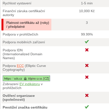
Rychlost vystavení
1-5 min
Finanční záruka certifikační
10,000 Kč
autority
Platnost certifikátu až (roky)
3
/ předplatné
Podpora v prohlížečích
99.99%
Podpora mobilních zařízení
Podpora IDN
(Internationalized Domain
Names)
Podpora
ECC
(Elliptic Curve
Cryptography)
Zobrazení
EV indikátoru
v
prohlížečích
Ověření organizace
(společnosti)
Prestižní značka certifikátu