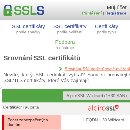
Můj účet
Přihlášení
|
Registrace
SSL certifikáty
SSL certifikáty
Certifikáty
podle značky
podle ověření
podle typu
Podpora
a nástroje
Srovnání SSL certifikátů
Srovnání SSL podle úrovně ověření
Nevíte, který SSL certifikát vybrat? Sami si porovnejte
SSL/TLS certifikáty, které Vás zajímají:
Certifikační autorita
Počet zabezpečených
1 FQDN + 30 Wildcard
domén