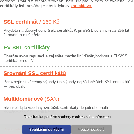
červeně. Pokud z tohoto srovnání není zřejmé, v čem se zvolené SSL
certifikáty liší, neváhejte nás kdykoliv
kontaktovat
.
SSL certifikát
/ 169 Kč
Přejděte na důvěryhodný
SSL certifikát AlpiroSSL
se silným až 256-bit
šifrováním a ušetřete.
EV SSL certifikáty
Chraňte svou reputaci
a zajistěte maximální důvěryhodnost s TLS/SSL
certifikátem s EV.
Srovnání SSL certifikátů
Porovnejte si všechny výhody i nevýhody nejžádanějších SSL certifikátů
— bez obalu.
Multidoménové
(SAN)
Skonsolidujte všechny své
SSL certifikáty
do jednoho multi-
doménového SSL certifikátu!
Tato stránka používá soubory cookies.
více informací
Osobní údaje
|
Obchodní podmínky
Souhlasím se všemi
|
30 dní záruka
Pouze nezbytné