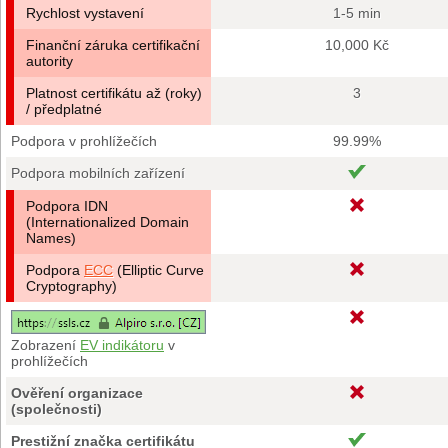
Rychlost vystavení
1-5 min
Finanční záruka certifikační
10,000 Kč
autority
Platnost certifikátu až (roky)
3
/ předplatné
Podpora v prohlížečích
99.99%
Podpora mobilních zařízení
Podpora IDN
(Internationalized Domain
Names)
Podpora
ECC
(Elliptic Curve
Cryptography)
Zobrazení
EV indikátoru
v
prohlížečích
Ověření organizace
(společnosti)
Prestižní značka certifikátu