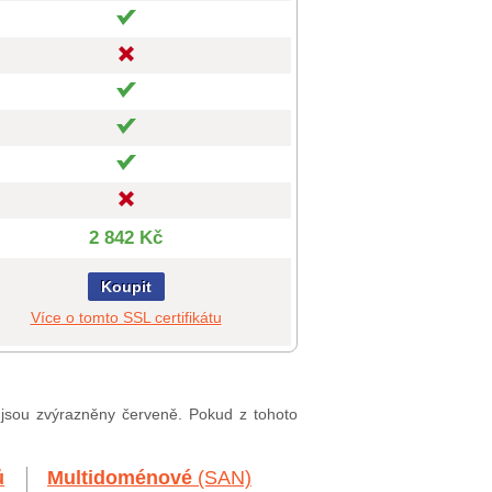
2 842 Kč
Koupit
Více o tomto SSL certifikátu
, jsou zvýrazněny červeně. Pokud z tohoto
ů
Multidoménové
(SAN)