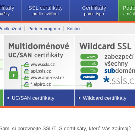
ifikáty
SSL certifikáty
Certifikáty
Podp
načky
podle ověření
podle typu
a nást
Prodloužení
Partner program
Kontakt
UC/SAN certifikáty
Wildcard certifikáty
 Sami si porovnejte SSL/TLS certifikáty, které Vás zajímají: