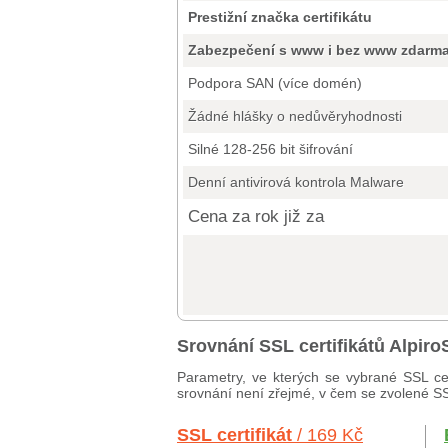
Prestižní značka certifikátu
Zabezpečení s www i bez www zdarm
Podpora SAN (více domén)
Žádné hlášky o nedůvěryhodnosti
Silné 128-256 bit šifrování
Denní antivirová kontrola Malware
Cena za rok již za
Srovnání SSL certifikátů Alpir
Parametry, ve kterých se vybrané SSL cer
srovnání není zřejmé, v čem se zvolené SSL 
SSL certifikát
/ 169 Kč