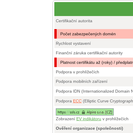
Certifikační autorita
Počet zabezpečených domén
Rychlost vystavení
Finanční záruka certifikační autority
Platnost certifikátu až (roky) / předplat
Podpora v prohlížečích
Podpora mobilních zařízení
Podpora IDN (Internationalized Domain
Podpora
ECC
(Elliptic Curve Cryptograp
Zobrazení
EV indikátoru
v prohlížečích
Ověření organizace (společnosti)