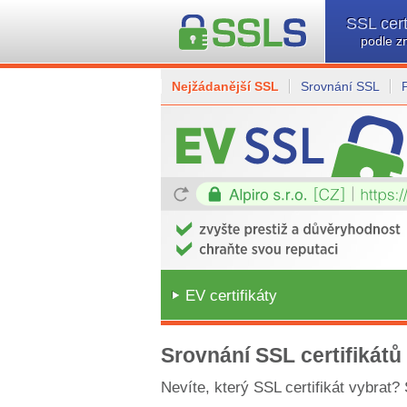
SSL cert
podle z
Nejžádanější SSL
Srovnání SSL
EV certifikáty
Srovnání SSL certifikátů
Nevíte, který SSL certifikát vybrat?