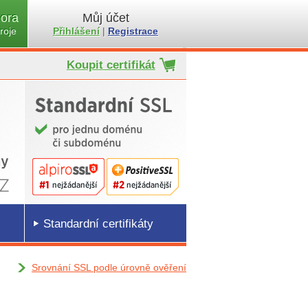
ora
Můj účet
roje
Přihlášení
|
Registrace
Koupit certifikát
Standardní certifikáty
Srovnání SSL podle úrovně ověření