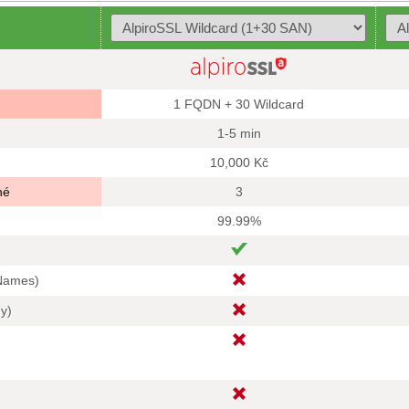
1 FQDN + 30 Wildcard
1-5 min
10,000 Kč
né
3
99.99%
 Names)
hy)