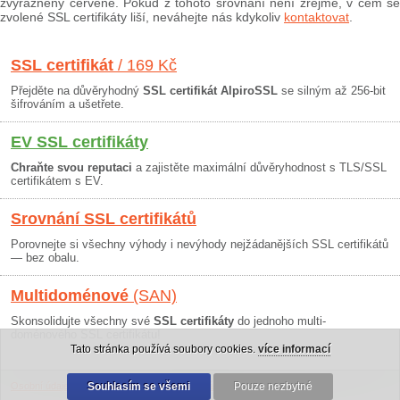
zvýrazněny červeně. Pokud z tohoto srovnání není zřejmé, v čem se
zvolené SSL certifikáty liší, neváhejte nás kdykoliv
kontaktovat
.
SSL certifikát
/ 169 Kč
Přejděte na důvěryhodný
SSL certifikát AlpiroSSL
se silným až 256-bit
šifrováním a ušetřete.
EV SSL certifikáty
Chraňte svou reputaci
a zajistěte maximální důvěryhodnost s TLS/SSL
certifikátem s EV.
Srovnání SSL certifikátů
Porovnejte si všechny výhody i nevýhody nejžádanějších SSL certifikátů
— bez obalu.
Multidoménové
(SAN)
Skonsolidujte všechny své
SSL certifikáty
do jednoho multi-
doménového SSL certifikátu!
Tato stránka používá soubory cookies.
více informací
Osobní údaje
|
Obchodní podmínky
Souhlasím se všemi
|
30 dní záruka
Pouze nezbytné