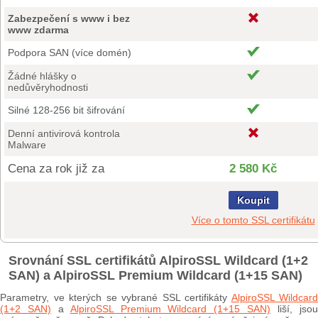
Zabezpečení s www i bez
www zdarma
Podpora SAN (více domén)
Žádné hlášky o
nedůvěryhodnosti
Silné 128-256 bit šifrování
Denní antivirová kontrola
Malware
Cena za rok již za
2 580 Kč
Koupit
Více o tomto SSL certifikátu
Srovnání SSL certifikátů AlpiroSSL Wildcard (1+2
SAN) a AlpiroSSL Premium Wildcard (1+15 SAN)
Parametry, ve kterých se vybrané SSL certifikáty
AlpiroSSL Wildcard
(1+2 SAN)
a
AlpiroSSL Premium Wildcard (1+15 SAN)
liší, jso