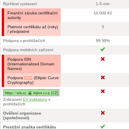
Rychlost vystavení
1-5 min
Finanční záruka certifikační
10,000 Kč
autority
Platnost certifikátu až (roky)
3
/ předplatné
Podpora v prohlížečích
99.99%
Podpora mobilních zařízení
Podpora IDN
(Internationalized Domain
Names)
Podpora
ECC
(Elliptic Curve
Cryptography)
Zobrazení
EV indikátoru
v
prohlížečích
Ověření organizace
(společnosti)
Prestižní značka certifikátu