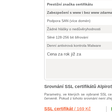
Prestižní značka certifikátu
Zabezpečení s www i bez www zdarm
Podpora SAN (více domén)
Žádné hlášky o nedůvěryhodnosti
Silné 128-256 bit šifrování
Denní antivirová kontrola Malware
Cena za rok již za
Srovnání SSL certifikátů Alpi
Parametry, ve kterých se vybrané SSL cer
červeně. Pokud z tohoto srovnání není zřej
SSL certifikát
/ 169 Kč