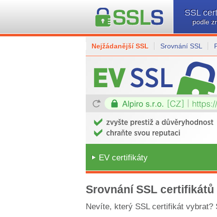
SSL cert
podle z
Nejžádanější SSL
Srovnání SSL
EV certifikáty
Srovnání SSL certifikátů
Nevíte, který SSL certifikát vybrat?