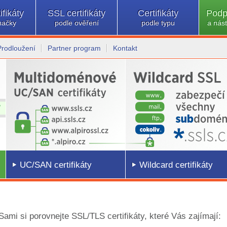
ifikáty
SSL certifikáty
Certifikáty
Podp
načky
podle ověření
podle typu
a nást
Prodloužení
Partner program
Kontakt
UC/SAN certifikáty
Wildcard certifikáty
 Sami si porovnejte SSL/TLS certifikáty, které Vás zajímají: