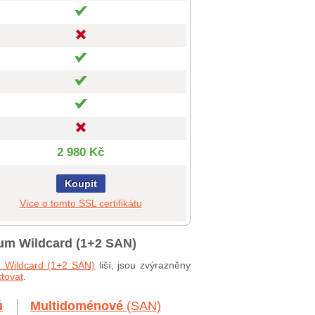
2 980 Kč
Koupit
Více o tomto SSL certifikátu
ium Wildcard (1+2 SAN)
 Wildcard (1+2 SAN)
liší, jsou zvýrazněny
tovat
.
ů
Multidoménové
(SAN)