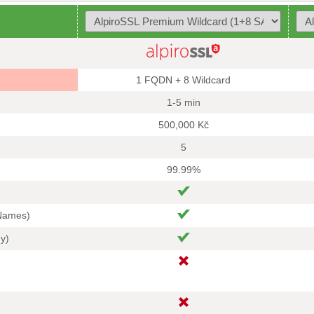
1 FQDN + 8 Wildcard
1-5 min
500,000 Kč
5
99.99%
 Names)
hy)