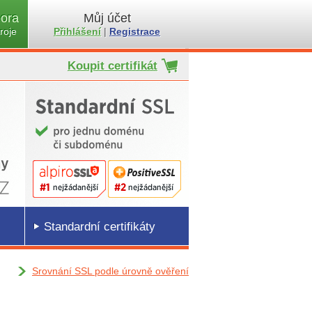
ora
Můj účet
roje
Přihlášení
|
Registrace
Koupit certifikát
Standardní certifikáty
Srovnání SSL podle úrovně ověření