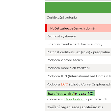
Certifikační autorita
Počet zabezpečených domén
Rychlost vystavení
Finanční záruka certifikační autority
Platnost certifikátu až (roky) / předplatné
Podpora v prohlížečích
Podpora mobilních zařízení
Podpora IDN (Internationalized Domain
Podpora
ECC
(Elliptic Curve Cryptograp
Zobrazení
EV indikátoru
v prohlížečích
Ověření organizace (společnosti)