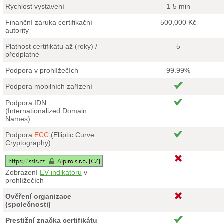
Rychlost vystavení
1-5 min
Finanční záruka certifikační
500,000 Kč
autority
Platnost certifikátu až (roky) /
5
předplatné
Podpora v prohlížečích
99.99%
Podpora mobilních zařízení
Podpora IDN
(Internationalized Domain
Names)
Podpora
ECC
(Elliptic Curve
Cryptography)
Zobrazení
EV indikátoru
v
prohlížečích
Ověření organizace
(společnosti)
Prestižní značka certifikátu