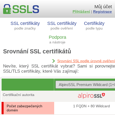
Můj účet
Přihlášení
|
Registrace
SSL certifikáty
SSL certifikáty
Certifikáty
podle značky
podle ověření
podle typu
Podpora
a nástroje
Srovnání SSL certifikátů
Srovnání SSL podle úrovně ověření
Nevíte, který SSL certifikát vybrat? Sami si porovnejte
SSL/TLS certifikáty, které Vás zajímají:
Certifikační autorita
Počet zabezpečených
1 FQDN + 80 Wildcard
domén