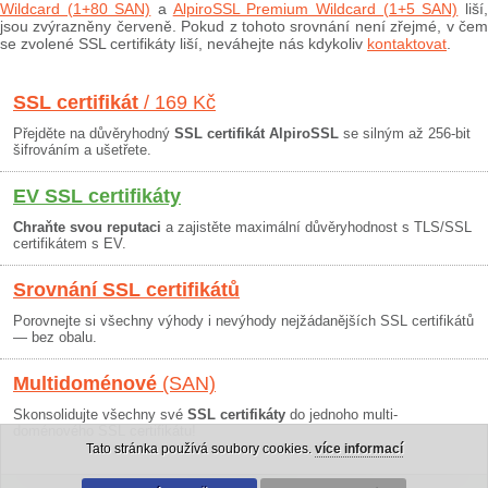
Wildcard (1+80 SAN)
a
AlpiroSSL Premium Wildcard (1+5 SAN)
liší
jsou zvýrazněny červeně. Pokud z tohoto srovnání není zřejmé, v čem
se zvolené SSL certifikáty liší, neváhejte nás kdykoliv
kontaktovat
.
SSL certifikát
/ 169 Kč
Přejděte na důvěryhodný
SSL certifikát AlpiroSSL
se silným až 256-bit
šifrováním a ušetřete.
EV SSL certifikáty
Chraňte svou reputaci
a zajistěte maximální důvěryhodnost s TLS/SSL
certifikátem s EV.
Srovnání SSL certifikátů
Porovnejte si všechny výhody i nevýhody nejžádanějších SSL certifikátů
— bez obalu.
Multidoménové
(SAN)
Skonsolidujte všechny své
SSL certifikáty
do jednoho multi-
doménového SSL certifikátu!
Tato stránka používá soubory cookies.
více informací