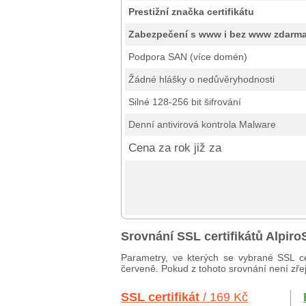
Prestižní značka certifikátu
Zabezpečení s www i bez www zdarm
Podpora SAN (více domén)
Žádné hlášky o nedůvěryhodnosti
Silné 128-256 bit šifrování
Denní antivirová kontrola Malware
Cena za rok již za
Srovnání SSL certifikátů Alpi
Parametry, ve kterých se vybrané SSL ce
červeně. Pokud z tohoto srovnání není zřej
SSL certifikát
/ 169 Kč