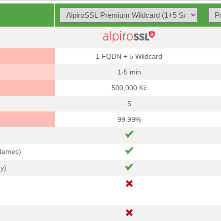
1 FQDN + 5 Wildcard
1-5 min
500,000 Kč
5
99.99%
 Names)
hy)