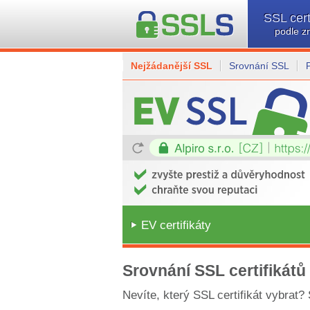
SSL cert
podle z
Nejžádanější SSL
Srovnání SSL
EV certifikáty
Srovnání SSL certifikátů
Nevíte, který SSL certifikát vybrat?