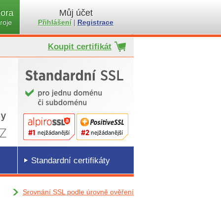
ora
Můj účet
roje
Přihlášení
|
Registrace
Koupit certifikát
Standardní certifikáty
Srovnání SSL podle úrovně ověření