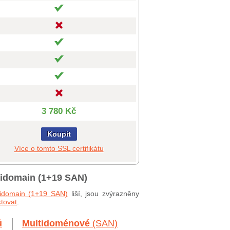
3 780 Kč
Koupit
Více o tomto SSL certifikátu
tidomain (1+19 SAN)
tidomain (1+19 SAN)
liší, jsou zvýrazněny
tovat
.
ů
Multidoménové
(SAN)