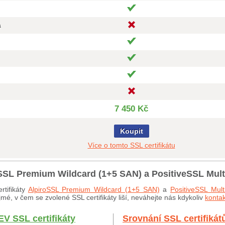
a
7 450 Kč
Koupit
Více o tomto SSL certifikátu
roSSL Premium Wildcard (1+5 SAN) a PositiveSSL Mul
rtifikáty
AlpiroSSL Premium Wildcard (1+5 SAN)
a
PositiveSSL Mul
mé, v čem se zvolené SSL certifikáty liší, neváhejte nás kdykoliv
kontak
EV SSL certifikáty
Srovnání SSL certifikát