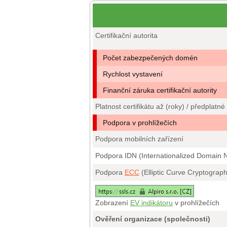
Certifikační autorita
Počet zabezpečených domén
Rychlost vystavení
Finanční záruka certifikační autority
Platnost certifikátu až (roky) / předplatné
Podpora v prohlížečích
Podpora mobilních zařízení
Podpora IDN (Internationalized Domain
Podpora
ECC
(Elliptic Curve Cryptograp
Zobrazení
EV indikátoru
v prohlížečích
Ověření organizace (společnosti)