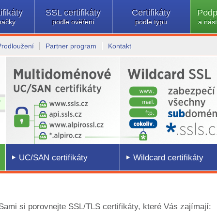
ifikáty
SSL certifikáty
Certifikáty
Podp
načky
podle ověření
podle typu
a nást
Prodloužení
Partner program
Kontakt
UC/SAN certifikáty
Wildcard certifikáty
 Sami si porovnejte SSL/TLS certifikáty, které Vás zajímají: