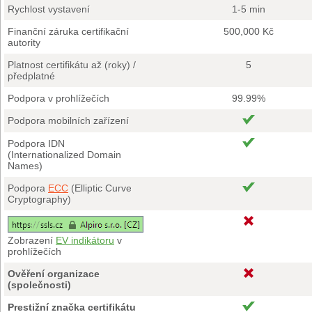
Rychlost vystavení
1-5 min
Finanční záruka certifikační
500,000 Kč
autority
Platnost certifikátu až (roky) /
5
předplatné
Podpora v prohlížečích
99.99%
Podpora mobilních zařízení
Podpora IDN
(Internationalized Domain
Names)
Podpora
ECC
(Elliptic Curve
Cryptography)
Zobrazení
EV indikátoru
v
prohlížečích
Ověření organizace
(společnosti)
Prestižní značka certifikátu