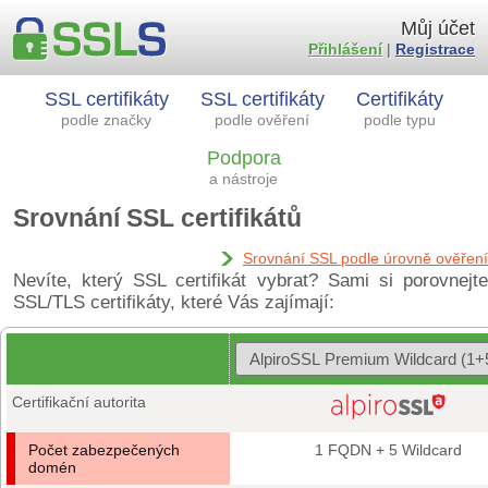
Můj účet
Přihlášení
|
Registrace
SSL certifikáty
SSL certifikáty
Certifikáty
podle značky
podle ověření
podle typu
Podpora
a nástroje
Srovnání SSL certifikátů
Srovnání SSL podle úrovně ověření
Nevíte, který SSL certifikát vybrat? Sami si porovnejte
SSL/TLS certifikáty, které Vás zajímají:
Certifikační autorita
Počet zabezpečených
1 FQDN + 5 Wildcard
domén