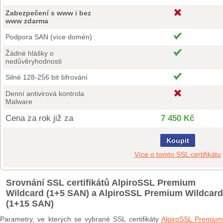
Zabezpečení s www i bez
www zdarma
Podpora SAN (více domén)
Žádné hlášky o
nedůvěryhodnosti
Silné 128-256 bit šifrování
Denní antivirová kontrola
Malware
Cena za rok již za
7 450 Kč
Koupit
Více o tomto SSL certifikátu
Srovnání SSL certifikátů AlpiroSSL Premium
Wildcard (1+5 SAN) a AlpiroSSL Premium Wildcard
(1+15 SAN)
Parametry, ve kterých se vybrané SSL certifikáty
AlpiroSSL Premium