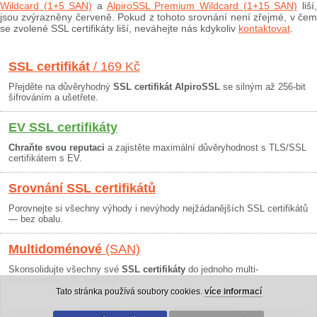
Wildcard (1+5 SAN)
a
AlpiroSSL Premium Wildcard (1+15 SAN)
liší
jsou zvýrazněny červeně. Pokud z tohoto srovnání není zřejmé, v čem
se zvolené SSL certifikáty liší, neváhejte nás kdykoliv
kontaktovat
.
SSL certifikát
/ 169 Kč
Přejděte na důvěryhodný
SSL certifikát AlpiroSSL
se silným až 256-bit
šifrováním a ušetřete.
EV SSL certifikáty
Chraňte svou reputaci
a zajistěte maximální důvěryhodnost s TLS/SSL
certifikátem s EV.
Srovnání SSL certifikátů
Porovnejte si všechny výhody i nevýhody nejžádanějších SSL certifikátů
— bez obalu.
Multidoménové
(SAN)
Skonsolidujte všechny své
SSL certifikáty
do jednoho multi-
doménového SSL certifikátu!
Tato stránka používá soubory cookies.
více informací