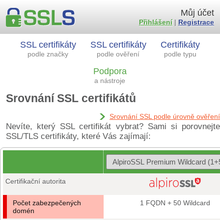
Můj účet
Přihlášení
|
Registrace
SSL certifikáty
SSL certifikáty
Certifikáty
podle značky
podle ověření
podle typu
Podpora
a nástroje
Srovnání SSL certifikátů
Srovnání SSL podle úrovně ověření
Nevíte, který SSL certifikát vybrat? Sami si porovnejte
SSL/TLS certifikáty, které Vás zajímají:
Certifikační autorita
Počet zabezpečených
1 FQDN + 50 Wildcard
domén