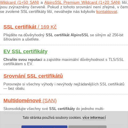
Wildcard (1+50 SAN)
a
AlpiroSSL Premium Wildcard (1+20 SAN)
liší
jsou zvýrazněny červeně. Pokud z tohoto srovnání není zřejmé, v čem
se zvolené SSL certifikáty liší, neváhejte nás kdykoliv
kontaktovat
.
SSL certifikát
/ 169 Kč
Přejděte na důvěryhodný
SSL certifikát AlpiroSSL
se silným až 256-bit
šifrováním a ušetřete.
EV SSL certifikáty
Chraňte svou reputaci
a zajistěte maximální důvěryhodnost s TLS/SSL
certifikátem s EV.
Srovnání SSL certifikátů
Porovnejte si všechny výhody i nevýhody nejžádanějších SSL certifikátů
— bez obalu.
Multidoménové
(SAN)
Skonsolidujte všechny své
SSL certifikáty
do jednoho multi-
doménového SSL certifikátu!
Tato stránka používá soubory cookies.
více informací