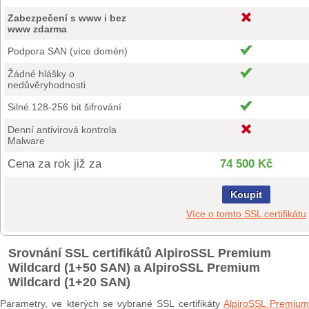
Zabezpečení s www i bez
www zdarma
Podpora SAN (více domén)
Žádné hlášky o
nedůvěryhodnosti
Silné 128-256 bit šifrování
Denní antivirová kontrola
Malware
Cena za rok již za
74 500 Kč
Koupit
Více o tomto SSL certifikátu
Srovnání SSL certifikátů AlpiroSSL Premium
Wildcard (1+50 SAN) a AlpiroSSL Premium
Wildcard (1+20 SAN)
Parametry, ve kterých se vybrané SSL certifikáty
AlpiroSSL Premium