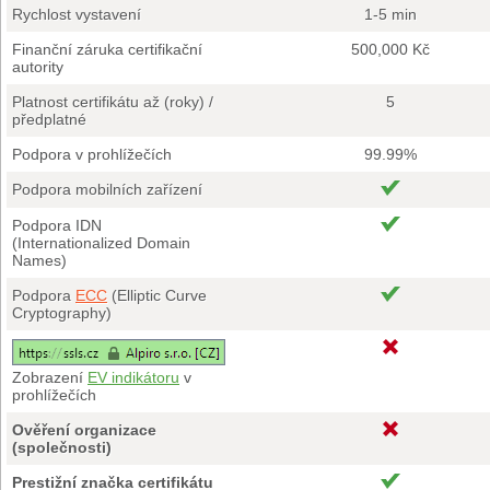
Rychlost vystavení
1-5 min
Finanční záruka certifikační
500,000 Kč
autority
Platnost certifikátu až (roky) /
5
předplatné
Podpora v prohlížečích
99.99%
Podpora mobilních zařízení
Podpora IDN
(Internationalized Domain
Names)
Podpora
ECC
(Elliptic Curve
Cryptography)
Zobrazení
EV indikátoru
v
prohlížečích
Ověření organizace
(společnosti)
Prestižní značka certifikátu