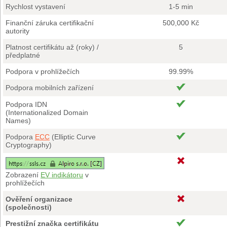
Rychlost vystavení
1-5 min
Finanční záruka certifikační
500,000 Kč
autority
Platnost certifikátu až (roky) /
5
předplatné
Podpora v prohlížečích
99.99%
Podpora mobilních zařízení
Podpora IDN
(Internationalized Domain
Names)
Podpora
ECC
(Elliptic Curve
Cryptography)
Zobrazení
EV indikátoru
v
prohlížečích
Ověření organizace
(společnosti)
Prestižní značka certifikátu