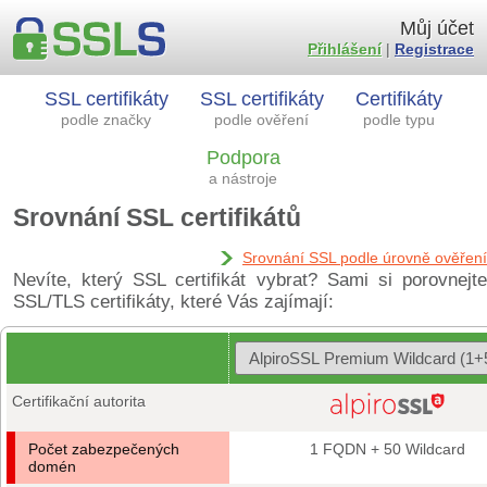
Můj účet
Přihlášení
|
Registrace
SSL certifikáty
SSL certifikáty
Certifikáty
podle značky
podle ověření
podle typu
Podpora
a nástroje
Srovnání SSL certifikátů
Srovnání SSL podle úrovně ověření
Nevíte, který SSL certifikát vybrat? Sami si porovnejte
SSL/TLS certifikáty, které Vás zajímají:
Certifikační autorita
Počet zabezpečených
1 FQDN + 50 Wildcard
domén