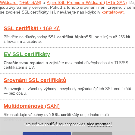
Wildcard (1+50 SAN)
a
AlpiroSSL Premium Wildcard (1+15 SAN)
liší
jsou zvýrazněny červeně. Pokud z tohoto srovnání není zřejmé, v čem
se zvolené SSL certifikáty liší, neváhejte nás kdykoliv
kontaktovat
.
SSL certifikát
/ 169 Kč
Přejděte na důvěryhodný
SSL certifikát AlpiroSSL
se silným až 256-bit
šifrováním a ušetřete.
EV SSL certifikáty
Chraňte svou reputaci
a zajistěte maximální důvěryhodnost s TLS/SSL
certifikátem s EV.
Srovnání SSL certifikátů
Porovnejte si všechny výhody i nevýhody nejžádanějších SSL certifikátů
— bez obalu.
Multidoménové
(SAN)
Skonsolidujte všechny své
SSL certifikáty
do jednoho multi-
doménového SSL certifikátu!
Tato stránka používá soubory cookies.
více informací