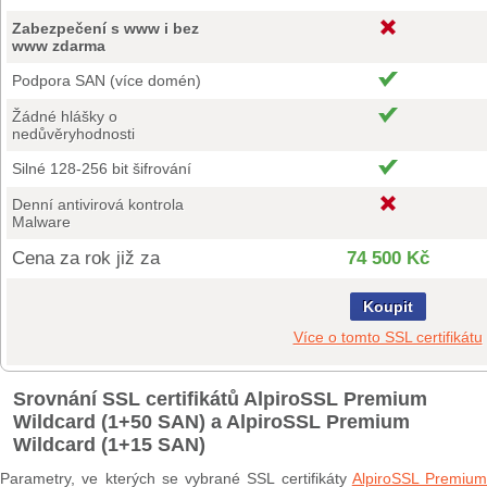
Zabezpečení s www i bez
www zdarma
Podpora SAN (více domén)
Žádné hlášky o
nedůvěryhodnosti
Silné 128-256 bit šifrování
Denní antivirová kontrola
Malware
Cena za rok již za
74 500 Kč
Koupit
Více o tomto SSL certifikátu
Srovnání SSL certifikátů AlpiroSSL Premium
Wildcard (1+50 SAN) a AlpiroSSL Premium
Wildcard (1+15 SAN)
Parametry, ve kterých se vybrané SSL certifikáty
AlpiroSSL Premium