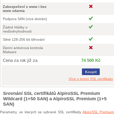
Zabezpečení s www i bez
www zdarma
Podpora SAN (více domén)
Žádné hlášky o
nedůvěryhodnosti
Silné 128-256 bit šifrování
Denní antivirová kontrola
Malware
Cena za rok již za
74 500 Kč
Koupit
Více o tomto SSL certifikátu
Srovnání SSL certifikátů AlpiroSSL Premium
Wildcard (1+50 SAN) a AlpiroSSL Premium (1+5
SAN)
Parametry, ve kterých se vybrané SSL certifikáty
AlpiroSSL Premium