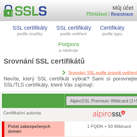
Můj účet
Přihlášení
|
Registrace
SSL certifikáty
SSL certifikáty
Certifikáty
podle značky
podle ověření
podle typu
Podpora
a nástroje
Srovnání SSL certifikátů
Srovnání SSL podle úrovně ověření
Nevíte, který SSL certifikát vybrat? Sami si porovnejte
SSL/TLS certifikáty, které Vás zajímají:
Certifikační autorita
Počet zabezpečených
1 FQDN + 50 Wildcard
domén