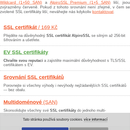
Wildcard (1+50 SAN)
a
AlpiroSSL Premium (1+5 SAN)
liší, jso
zvýrazněny červeně. Pokud z tohoto srovnání není zřejmé, v čem se
zvolené SSL certifikáty liší, neváhejte nás kdykoliv
kontaktovat
.
SSL certifikát
/ 169 Kč
Přejděte na důvěryhodný
SSL certifikát AlpiroSSL
se silným až 256-bit
šifrováním a ušetřete.
EV SSL certifikáty
Chraňte svou reputaci
a zajistěte maximální důvěryhodnost s TLS/SSL
certifikátem s EV.
Srovnání SSL certifikátů
Porovnejte si všechny výhody i nevýhody nejžádanějších SSL certifikátů
— bez obalu.
Multidoménové
(SAN)
Skonsolidujte všechny své
SSL certifikáty
do jednoho multi-
doménového SSL certifikátu!
Tato stránka používá soubory cookies.
více informací