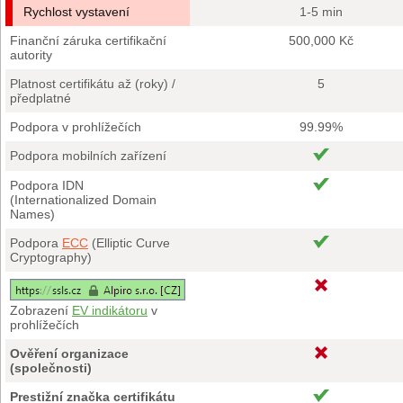
Rychlost vystavení
1-5 min
Finanční záruka certifikační
500,000 Kč
autority
Platnost certifikátu až (roky) /
5
předplatné
Podpora v prohlížečích
99.99%
Podpora mobilních zařízení
Podpora IDN
(Internationalized Domain
Names)
Podpora
ECC
(Elliptic Curve
Cryptography)
Zobrazení
EV indikátoru
v
prohlížečích
Ověření organizace
(společnosti)
Prestižní značka certifikátu