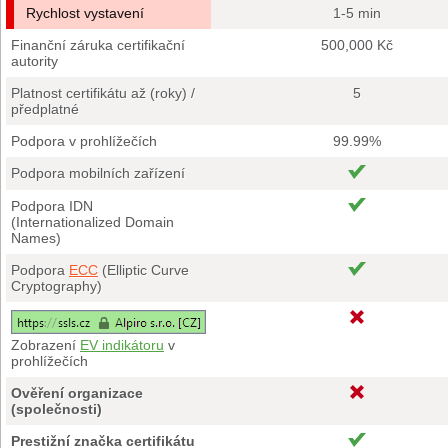
Rychlost vystavení
1-5 min
Finanční záruka certifikační
500,000 Kč
autority
Platnost certifikátu až (roky) /
5
předplatné
Podpora v prohlížečích
99.99%
Podpora mobilních zařízení
Podpora IDN
(Internationalized Domain
Names)
Podpora
ECC
(Elliptic Curve
Cryptography)
Zobrazení
EV indikátoru
v
prohlížečích
Ověření organizace
(společnosti)
Prestižní značka certifikátu