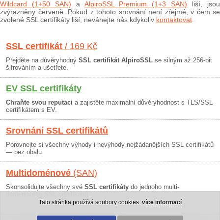
Wildcard (1+50 SAN)
a
AlpiroSSL Premium (1+3 SAN)
liší, jso
zvýrazněny červeně. Pokud z tohoto srovnání není zřejmé, v čem se
zvolené SSL certifikáty liší, neváhejte nás kdykoliv
kontaktovat
.
SSL certifikát
/ 169 Kč
Přejděte na důvěryhodný
SSL certifikát AlpiroSSL
se silným až 256-bit
šifrováním a ušetřete.
EV SSL certifikáty
Chraňte svou reputaci
a zajistěte maximální důvěryhodnost s TLS/SSL
certifikátem s EV.
Srovnání SSL certifikátů
Porovnejte si všechny výhody i nevýhody nejžádanějších SSL certifikátů
— bez obalu.
Multidoménové
(SAN)
Skonsolidujte všechny své
SSL certifikáty
do jednoho multi-
doménového SSL certifikátu!
Tato stránka používá soubory cookies.
více informací