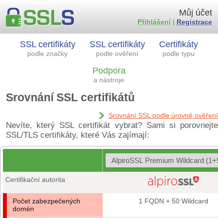
Můj účet
Přihlášení
|
Registrace
SSL certifikáty
SSL certifikáty
Certifikáty
podle značky
podle ověření
podle typu
Podpora
a nástroje
Srovnání SSL certifikátů
Srovnání SSL podle úrovně ověření
Nevíte, který SSL certifikát vybrat? Sami si porovnejte
SSL/TLS certifikáty, které Vás zajímají:
Certifikační autorita
Počet zabezpečených
1 FQDN + 50 Wildcard
domén