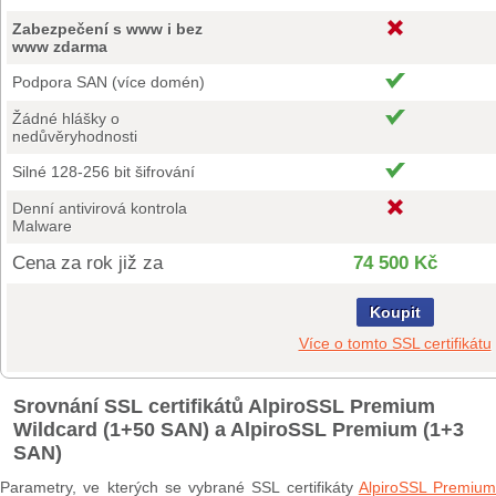
Zabezpečení s www i bez
www zdarma
Podpora SAN (více domén)
Žádné hlášky o
nedůvěryhodnosti
Silné 128-256 bit šifrování
Denní antivirová kontrola
Malware
Cena za rok již za
74 500 Kč
Koupit
Více o tomto SSL certifikátu
Srovnání SSL certifikátů AlpiroSSL Premium
Wildcard (1+50 SAN) a AlpiroSSL Premium (1+3
SAN)
Parametry, ve kterých se vybrané SSL certifikáty
AlpiroSSL Premium