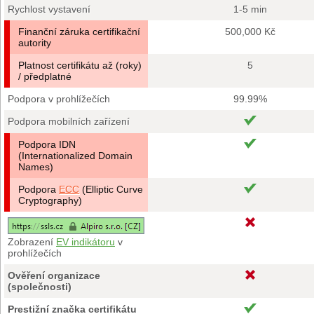
Rychlost vystavení
1-5 min
Finanční záruka certifikační
500,000 Kč
autority
Platnost certifikátu až (roky)
5
/ předplatné
Podpora v prohlížečích
99.99%
Podpora mobilních zařízení
Podpora IDN
(Internationalized Domain
Names)
Podpora
ECC
(Elliptic Curve
Cryptography)
Zobrazení
EV indikátoru
v
prohlížečích
Ověření organizace
(společnosti)
Prestižní značka certifikátu