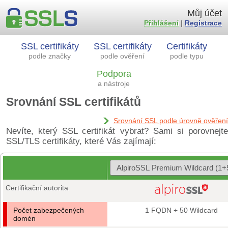
Můj účet
Přihlášení
|
Registrace
SSL certifikáty
SSL certifikáty
Certifikáty
podle značky
podle ověření
podle typu
Podpora
a nástroje
Srovnání SSL certifikátů
Srovnání SSL podle úrovně ověření
Nevíte, který SSL certifikát vybrat? Sami si porovnejte
SSL/TLS certifikáty, které Vás zajímají:
Certifikační autorita
Počet zabezpečených
1 FQDN + 50 Wildcard
domén