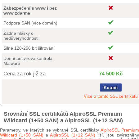
Zabezpečení s www i bez
www zdarma
Podpora SAN (více domén)
Žádné hlášky o
nedůvěryhodnosti
Silné 128-256 bit šifrování
Denní antivirová kontrola
Malware
Cena za rok již za
74 500 Kč
Koupit
Více o tomto SSL certifikátu
Srovnání SSL certifikátů AlpiroSSL Premium
Wildcard (1+50 SAN) a AlpiroSSL (1+12 SAN)
Parametry, ve kterých se vybrané SSL certifikáty
AlpiroSSL Premium
Wildcard (1+50 SAN)
a
AlpiroSSL (1+12 SAN)
liší, jsou zvýrazněn