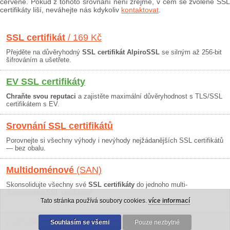
červeně. Pokud z tohoto srovnání není zřejmé, v čem se zvolené SSL
certifikáty liší, neváhejte nás kdykoliv
kontaktovat
.
SSL certifikát
/ 169 Kč
Přejděte na důvěryhodný
SSL certifikát AlpiroSSL
se silným až 256-bit
šifrováním a ušetřete.
EV SSL certifikáty
Chraňte svou reputaci
a zajistěte maximální důvěryhodnost s TLS/SSL
certifikátem s EV.
Srovnání SSL certifikátů
Porovnejte si všechny výhody i nevýhody nejžádanějších SSL certifikátů
— bez obalu.
Multidoménové
(SAN)
Skonsolidujte všechny své
SSL certifikáty
do jednoho multi-
doménového SSL certifikátu!
Tato stránka používá soubory cookies.
více informací
Osobní údaje
|
Obchodní podmínky
Souhlasím se všemi
|
30 dní záruka
Pouze nezbytné