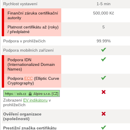
Rychlost vystavení
1-5 min
Finanční záruka certifikační
500,000 Kč
autority
Platnost certifikátu až (roky)
5
/ předplatné
Podpora v prohlížečích
99.99%
Podpora mobilních zařízení
Podpora IDN
(Internationalized Domain
Names)
Podpora
ECC
(Elliptic Curve
Cryptography)
Zobrazení
EV indikátoru
v
prohlížečích
Ověření organizace
(společnosti)
Prestižní značka certifikátu