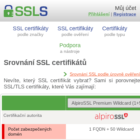
Můj účet
Přihlášení
|
Registrace
SSL certifikáty
SSL certifikáty
Certifikáty
podle značky
podle ověření
podle typu
Podpora
a nástroje
Srovnání SSL certifikátů
Srovnání SSL podle úrovně ověření
Nevíte, který SSL certifikát vybrat? Sami si porovnejte
SSL/TLS certifikáty, které Vás zajímají:
Certifikační autorita
Počet zabezpečených
1 FQDN + 50 Wildcard
domén