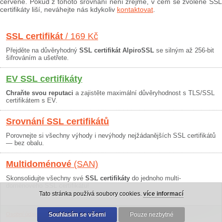
červeně. Pokud z tohoto srovnání není zřejmé, v čem se zvolené SSL
certifikáty liší, neváhejte nás kdykoliv
kontaktovat
.
SSL certifikát
/ 169 Kč
Přejděte na důvěryhodný
SSL certifikát AlpiroSSL
se silným až 256-bit
šifrováním a ušetřete.
EV SSL certifikáty
Chraňte svou reputaci
a zajistěte maximální důvěryhodnost s TLS/SSL
certifikátem s EV.
Srovnání SSL certifikátů
Porovnejte si všechny výhody i nevýhody nejžádanějších SSL certifikátů
— bez obalu.
Multidoménové
(SAN)
Skonsolidujte všechny své
SSL certifikáty
do jednoho multi-
doménového SSL certifikátu!
Tato stránka používá soubory cookies.
více informací
Osobní údaje
|
Obchodní podmínky
Souhlasím se všemi
|
30 dní záruka
Pouze nezbytné