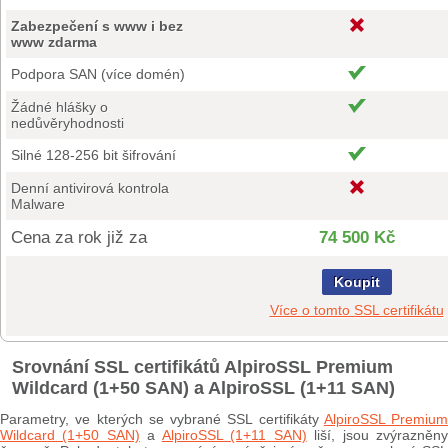
Zabezpečení s www i bez
www zdarma
Podpora SAN (více domén)
Žádné hlášky o
nedůvěryhodnosti
Silné 128-256 bit šifrování
Denní antivirová kontrola
Malware
Cena za rok již za
74 500 Kč
Koupit
Více o tomto SSL certifikátu
Srovnání SSL certifikátů AlpiroSSL Premium
Wildcard (1+50 SAN) a AlpiroSSL (1+11 SAN)
Parametry, ve kterých se vybrané SSL certifikáty
AlpiroSSL Premium
Wildcard (1+50 SAN)
a
AlpiroSSL (1+11 SAN)
liší, jsou zvýrazněn