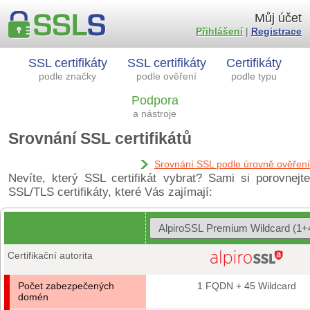
Můj účet
Přihlášení
|
Registrace
SSL certifikáty
SSL certifikáty
Certifikáty
podle značky
podle ověření
podle typu
Podpora
a nástroje
Srovnání SSL certifikátů
Srovnání SSL podle úrovně ověření
Nevíte, který SSL certifikát vybrat? Sami si porovnejte
SSL/TLS certifikáty, které Vás zajímají:
Certifikační autorita
Počet zabezpečených
1 FQDN + 45 Wildcard
domén