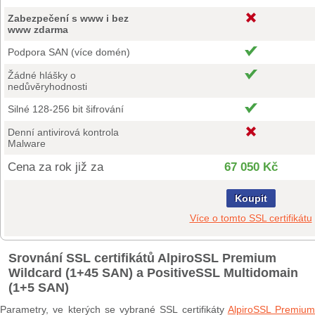
Zabezpečení s www i bez
www zdarma
Podpora SAN (více domén)
Žádné hlášky o
nedůvěryhodnosti
Silné 128-256 bit šifrování
Denní antivirová kontrola
Malware
Cena za rok již za
67 050 Kč
Koupit
Více o tomto SSL certifikátu
Srovnání SSL certifikátů AlpiroSSL Premium
Wildcard (1+45 SAN) a PositiveSSL Multidomain
(1+5 SAN)
Parametry, ve kterých se vybrané SSL certifikáty
AlpiroSSL Premium