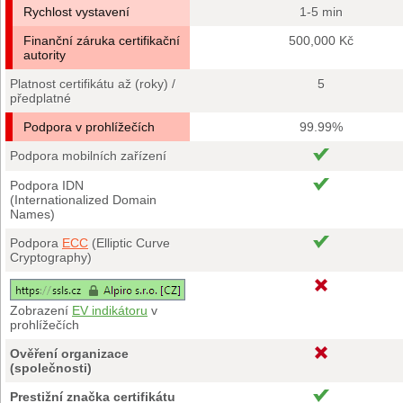
Rychlost vystavení
1-5 min
Finanční záruka certifikační
500,000 Kč
autority
Platnost certifikátu až (roky) /
5
předplatné
Podpora v prohlížečích
99.99%
Podpora mobilních zařízení
Podpora IDN
(Internationalized Domain
Names)
Podpora
ECC
(Elliptic Curve
Cryptography)
Zobrazení
EV indikátoru
v
prohlížečích
Ověření organizace
(společnosti)
Prestižní značka certifikátu