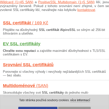
Wildcard (1+45 SAN)
a
PositiveSSL Multidomain (1+5 SAN)
liší, jso
zvýrazněny červeně. Pokud z tohoto srovnání není zřejmé, v čem se
zvolené SSL certifikáty liší, neváhejte nás kdykoliv
kontaktovat
.
SSL certifikát
/ 169 Kč
Přejděte na důvěryhodný
SSL certifikát AlpiroSSL
se silným až 256-bit
šifrováním a ušetřete.
EV SSL certifikáty
Chraňte svou reputaci
a zajistěte maximální důvěryhodnost s TLS/SSL
certifikátem s EV.
Srovnání SSL certifikátů
Porovnejte si všechny výhody i nevýhody nejžádanějších SSL certifikátů
— bez obalu.
Multidoménové
(SAN)
Skonsolidujte všechny své
SSL certifikáty
do jednoho multi-
doménového SSL certifikátu!
Tato stránka používá soubory cookies.
více informací