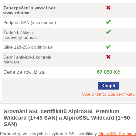
Zabezpečení s www i bez
www zdarma
Podpora SAN (více domén)
Žádné hlášky o
nedůvěryhodnosti
Silné 128-256 bit šifrování
Denní antivirová kontrola
Malware
Cena za rok již za
67 050 Kč
Koupit
Více o tomto SSL certifikátu
Srovnání SSL certifikátů AlpiroSSL Premium
Wildcard (1+45 SAN) a AlpiroSSL Wildcard (1+50
SAN)
Parametry, ve kterých se vybrané SSL certifikáty
AlpiroSSL Premium