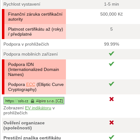
Rychlost vystavení
1-5 min
Finanční záruka certifikační
500,000 Kč
autority
Platnost certifikátu až (roky)
5
/ předplatné
Podpora v prohlížečích
99.99%
Podpora mobilních zařízení
Podpora IDN
(Internationalized Domain
Names)
Podpora
ECC
(Elliptic Curve
Cryptography)
Zobrazení
EV indikátoru
v
prohlížečích
Ověření organizace
(společnosti)
Prestižní značka certifikátu