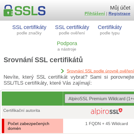
Můj účet
Přihlášení
|
Registrace
SSL certifikáty
SSL certifikáty
Certifikáty
podle značky
podle ověření
podle typu
Podpora
a nástroje
Srovnání SSL certifikátů
Srovnání SSL podle úrovně ověření
Nevíte, který SSL certifikát vybrat? Sami si porovnejte
SSL/TLS certifikáty, které Vás zajímají:
Certifikační autorita
Počet zabezpečených
1 FQDN + 45 Wildcard
domén