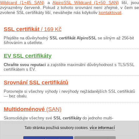
Wildcard (1+45 SAN)
a
AlpiroSSL Wildcard (1+50 SAN)
liší, jso
zvýrazněny červeně. Pokud z tohoto srovnání není zřejmé, v čem se
zvolené SSL certifikáty liší, neváhejte nás kdykoliv
kontaktovat
.
SSL certifikát
/ 169 Kč
Přejděte na důvěryhodný
SSL certifikát AlpiroSSL
se silným až 256-bit
šifrováním a ušetřete.
EV SSL certifikáty
Chraňte svou reputaci
a zajistěte maximální důvěryhodnost s TLS/SSL
certifikátem s EV.
Srovnání SSL certifikátů
Porovnejte si všechny výhody i nevýhody nejžádanějších SSL certifikátů
— bez obalu.
Multidoménové
(SAN)
Skonsolidujte všechny své
SSL certifikáty
do jednoho multi-
doménového SSL certifikátu!
Tato stránka používá soubory cookies.
více informací